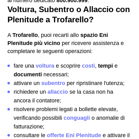
al numero dedicato
800.900.999
.
Voltura, Subentro o Allaccio con
Plenitude a Trofarello?
A
Trofarello
, puoi recarti allo
spazio Eni
Plenitude più vicino
per ricevere assistenza e
completare le seguenti operazioni:
fare una
voltura
e scoprire
costi
,
tempi
e
documenti
necessari;
attivare un
subentro
per ripristinare l'utenza;
richiedere un
allaccio
se la casa non ha
ancora il contatore;
risolvere problemi legati a bollette elevate,
verificando possibili
conguagli
o anomalie di
fatturazione;
consultare le
offerte Eni Plenitude
e attivare il