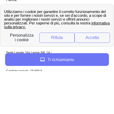
Spagna
Regno Unito
Copyright ©
papernest.com 2022 -
Tutti i diritti sono
riservati
Papernest Italia
Sede Legale: Via Leone XIII, 14 -
20145 Milano (MI)
Ti richiamiamo
Tel: 02 94756737
Capitale sociale: 10 000 €
Enel in Italia
Enel Roma
Enel Bologna
Enel Milano
Enel Trento
Enel Firenze
Enel Bari
Enel Torino
Enel Venezia