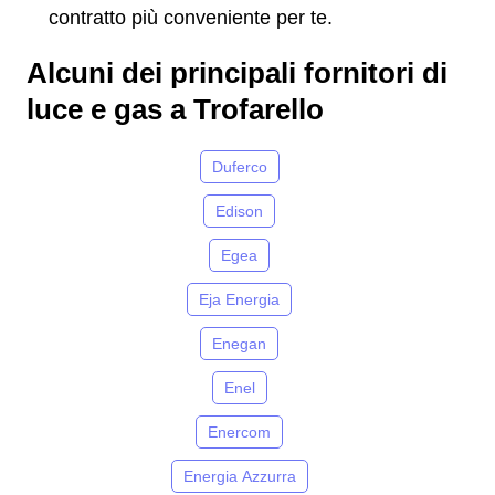
contratto più conveniente per te.
Alcuni dei principali fornitori di
luce e gas a Trofarello
Duferco
Edison
Egea
Eja Energia
Enegan
Enel
Enercom
Energia Azzurra