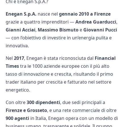
Chi è Enegan S.p.A.?
Enegan S.p.A.
nasce nel
gennaio 2010 a Firenze
grazie a quattro imprenditori —
Andrea Guarducci
,
Gianni Acciai
,
Massimo Bismuto
e
Giovanni Pucci
— con l’obiettivo di investire in un’energia pulita e
innovativa.
Nel
2017
, Enegan è stata riconosciuta dal
Financial
Times
tra le 1000 aziende europee con il più alto
tasso di innovazione e crescita, risultando il primo
trader italiano per crescita e fatturato nel settore
energetico.
Con oltre
300 dipendenti
, due sedi principali a
Firenze e Grosseto
, e una rete commerciale di oltre
900 agenti
in Italia, Enegan opera con un modello di
business umano, trasparente e solidale. Il gruppo