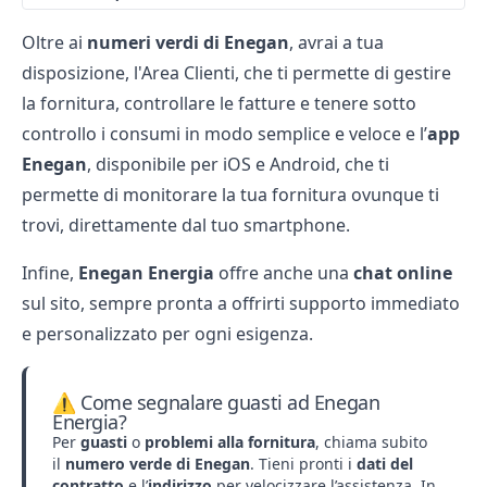
Oltre ai
numeri verdi di Enegan
, avrai a tua
disposizione, l'Area Clienti, che ti permette di gestire
la fornitura, controllare le fatture e tenere sotto
controllo i consumi in modo semplice e veloce e l’
app
Enegan
, disponibile per iOS e Android, che ti
permette di monitorare la tua fornitura ovunque ti
trovi, direttamente dal tuo smartphone.
Infine,
Enegan Energia
offre anche una
chat online
sul sito, sempre pronta a offrirti supporto immediato
e personalizzato per ogni esigenza.
⚠️ Come segnalare guasti ad Enegan
Energia?
Per
guasti
o
problemi alla fornitura
, chiama subito
il
numero verde di Enegan
. Tieni pronti i
dati del
contratto
e l’
indirizzo
per velocizzare l’assistenza. In