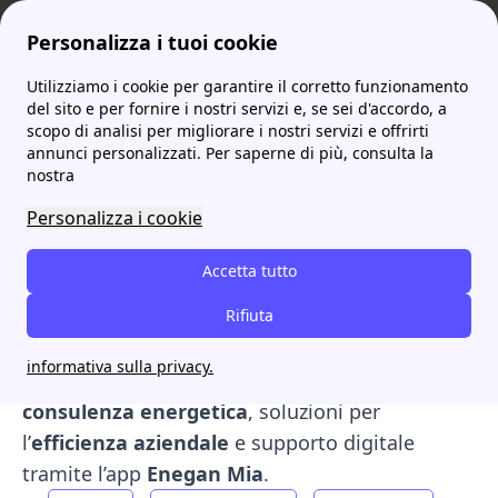
Personalizza i tuoi cookie
Utilizziamo i cookie per garantire il corretto funzionamento
ProntoBolletta
Enegan Luce e Gas: offerte, servizio clienti e le altre info utili sul fornitore
del sito e per fornire i nostri servizi e, se sei d'accordo, a
scopo di analisi per migliorare i nostri servizi e offrirti
Enegan Luce e Gas:
annunci personalizzati. Per saperne di più, consulta la
nostra
offerte, servizio clienti e le
Personalizza i cookie
altre info utili sul fornitore
Accetta tutto
Enegan
è un fornitore di
energia elettrica e
gas
con un forte focus sulle
Rifiuta
imprese
. Il
numero verde
per l’assistenza è
800.978.478
.
informativa sulla privacy.
Oltre a luce e gas, Enegan propone servizi di
consulenza energetica
, soluzioni per
l’
efficienza aziendale
e supporto digitale
tramite l’app
Enegan Mia
.