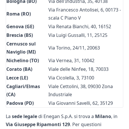
Bologna (BO)
Via dell'Industria, 35, 40138
Via Francesco Antolisei, 6, 00173 -
Roma (RO)
scala C Piano V
Genova (GE)
Via Renata Bianchi, 40, 16152
Brescia (BS)
Via Luigi Gussalli, 11, 25125
Cernusco sul
Via Torino, 24/11, 20063
Naviglio (MI)
Nichelino (TO)
Via Vernea, 31, 10042
Corato (BA)
Viale delle Ninfee, 18, 70033
Lecce (LE)
Via Cicolella, 3, 73100
Cagliari/Elmas
Viale Cettolini, 38, 09030 Zona
(CA)
Industriale
Padova (PD)
Via Giovanni Savelli, 62, 35129
La
sede legale
di Enegan S.p.A. si trova a
Milano
, in
Via Giuseppe Ripamonti 129
. Per questioni