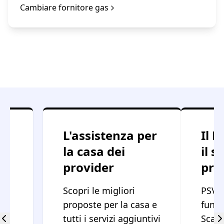
Cambiare fornitore gas
L'assistenza per
Il P
la casa dei
il s
provider
pre
Scopri le migliori
PSV: 
l
proposte per la casa e
funzi
tutti i servizi aggiuntivi
Scamb