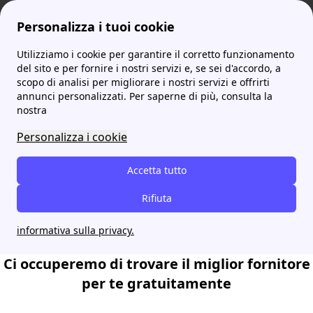
Personalizza i tuoi cookie
Utilizziamo i cookie per garantire il corretto funzionamento
Attiva le migliori offerte luce e gas
del sito e per fornire i nostri servizi e, se sei d'accordo, a
scopo di analisi per migliorare i nostri servizi e offrirti
per te sul mercato con
annunci personalizzati. Per saperne di più, consulta la
prontobolletta.it
nostra
Inizia a risparmiare fino a 250€ sulle tue
Personalizza i cookie
bollette luce e gas. Facile e Veloce!
Chiamaci ora senza impegno
Accetta tutto
Prenota una consulenza senza impegno
Rifiuta
informativa sulla privacy.
Ci occuperemo di trovare il miglior fornitore
per te gratuitamente