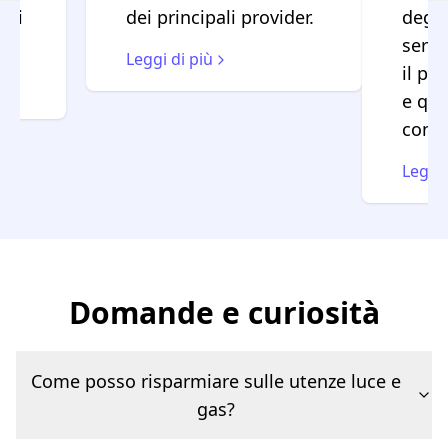
 di
dei principali provider.
degli
servo
Leggi di più
il pr
e qua
con il
Leggi 
Domande e curiosità
Come posso risparmiare sulle utenze luce e
gas?