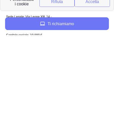
Papernest Italia
Sede Legale: Via Leone XIII, 14 -
20145 Milano (MI)
Ti richiamiamo
Tel: 02 94756737
Capitale sociale: 10 000 €
Enel in Italia
Enel Roma
Enel Bologna
Enel Milano
Enel Trento
Enel Firenze
Enel Bari
Enel Torino
Enel Venezia
Enel Genova
Enel Napoli
Plenitude in Italia
Plenitude Roma
Plenitude Bologna
Plenitude Milano
Plenitude Napoli