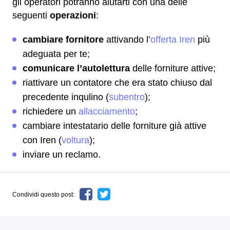
gli operatori potranno aiutarti con una delle
seguenti
operazioni
:
cambiare fornitore
attivando l’
offerta Iren
più
adeguata per te;
comunicare l’autolettura
delle forniture attive;
riattivare un contatore che era stato chiuso dal
precedente inqulino (
subentro
);
richiedere un
allacciamento
;
cambiare intestatario delle forniture già attive
con Iren (
voltura
);
inviare un reclamo.
Condividi questo post: