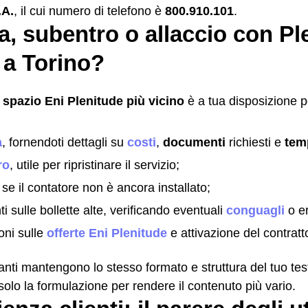
.A.
, il cui numero di telefono è
800.910.101
.
a, subentro o allaccio con Pl
 a Torino?
o
spazio Eni Plenitude più vicino
è a tua disposizione pe
a
, fornendoti dettagli su
costi
,
documenti
richiesti e
tem
ro
, utile per ripristinare il servizio;
se il contatore non è ancora installato;
i sulle bollette alte, verificando eventuali
conguagli
o er
oni sulle
offerte Eni Plenitude
e attivazione del contratto
ianti mantengono lo stesso formato e struttura del tuo tes
lo la formulazione per rendere il contenuto più vario.