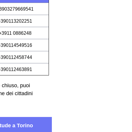
3903279669541
+390113202251
+3911 0886248
+390114549516
+390112458744
+390112463891
 chiuso, puoi
e dei cittadini