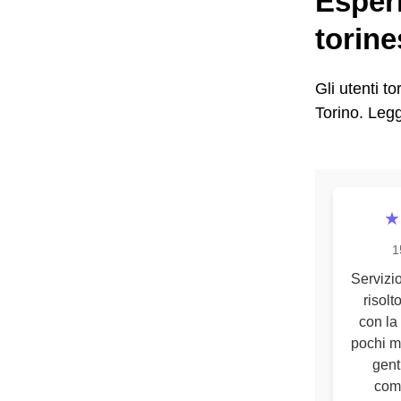
Esperi
torine
Gli utenti t
Torino. Legg
★
1
Servizi
risol
con la 
pochi mi
gent
com