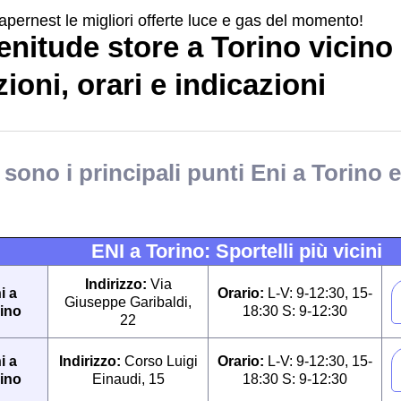
apernest le migliori offerte luce e gas del momento!
enitude store a Torino vicino
ioni, orari e indicazioni
sono i principali punti Eni a Torino 
ENI a Torino: Sportelli più vicini
Indirizzo:
Via
i a
Orario:
L-V: 9-12:30, 15-
Giuseppe Garibaldi,
ino
18:30 S: 9-12:30
22
i a
Indirizzo:
Corso Luigi
Orario:
L-V: 9-12:30, 15-
ino
Einaudi, 15
18:30 S: 9-12:30