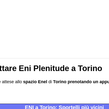
tare Eni Plenitude a Torino
 attese allo
spazio Enel
di
Torino
prenotando un app
ENI a Torino: Sportelli più vicini