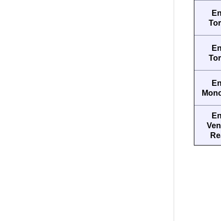
En
Tor
En
Tor
En
Monca
En
Ven
Re