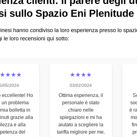
enza clienti: il parere degli u
si sullo Spazio Eni Plenitude
orinesi hanno condiviso la loro esperienza presso lo spaz
i le loro recensioni qui sotto:
★★★★
★★★★
5/05/2024
03/02/2024
o eccellente! Ho
Ottima esperienza, il
S
to un problema
personale è stato
sod
mia bolletta in
chiaro nelle
è r
nuti grazie alla
spiegazioni e mi ha
mo
ilezza e alla
aiutato a scegliere la
fi
petenza del
tariffa migliore per me.
pr