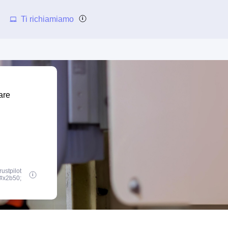
Ti richiamiamo
are
ustpilot
#x2b50;