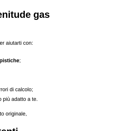
enitude gas
r aiutarti con:
pistiche
;
rori di calcolo;
 più adatto a te.
to originale,