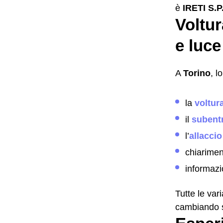
è
IRETI S.P
Voltur
e luce
A
Torino
, l
la
voltur
il
subent
l’
allaccio
chiariment
informazi
Tutte le var
cambiando so