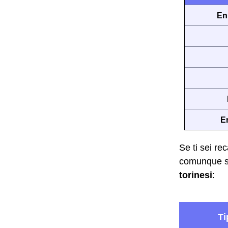
En
E
Se ti sei re
comunque sf
torinesi
: