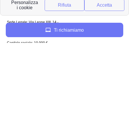
riservati
Papernest Italia
Sede Legale: Via Leone XIII, 14 -
20145 Milano (MI)
Ti richiamiamo
Tel: 02 94756737
Capitale sociale: 10 000 €
Enel in Italia
Enel Roma
Enel Bologna
Enel Milano
Enel Trento
Enel Firenze
Enel Bari
Enel Torino
Enel Venezia
Enel Genova
Enel Napoli
Plenitude in Italia
Plenitude Roma
Plenitude Bologna
Plenitude Milano
Plenitude Napoli