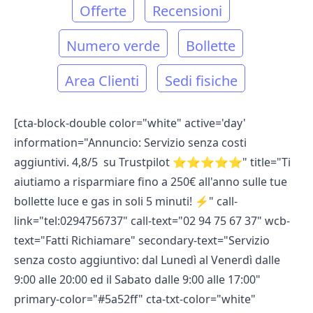
Offerte
Recensioni
Numero verde
Bollette
Area Clienti
Sedi fisiche
[cta-block-double color="white" active='day'
information="Annuncio: Servizio senza costi
aggiuntivi. 4,8/5 su Trustpilot ⭐⭐⭐⭐⭐" title="Ti
aiutiamo a risparmiare fino a 250€ all'anno sulle tue
bollette luce e gas in soli 5 minuti! ⚡️" call-
link="tel:0294756737" call-text="02 94 75 67 37" wcb-
text="Fatti Richiamare" secondary-text="Servizio
senza costo aggiuntivo: dal Lunedì al Venerdì dalle
9:00 alle 20:00 ed il Sabato dalle 9:00 alle 17:00"
primary-color="#5a52ff" cta-txt-color="white"