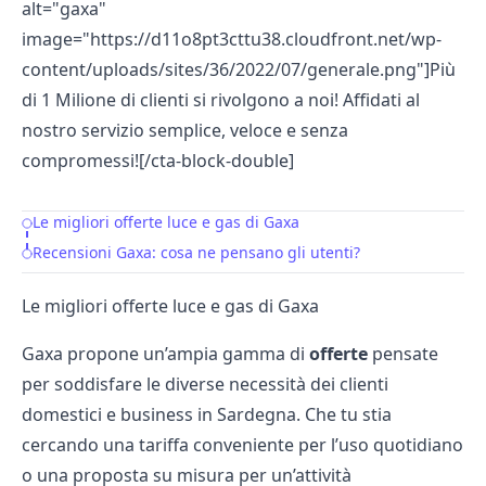
alt="gaxa"
image="https://d11o8pt3cttu38.cloudfront.net/wp-
content/uploads/sites/36/2022/07/generale.png"]Più
di 1 Milione di clienti si rivolgono a noi! Affidati al
nostro servizio semplice, veloce e senza
compromessi![/cta-block-double]
Le migliori offerte luce e gas di Gaxa
Table of Contents
Recensioni Gaxa: cosa ne pensano gli utenti?
Le migliori offerte luce e gas di Gaxa
Gaxa propone un’ampia gamma di
offerte
pensate
per soddisfare le diverse necessità dei clienti
domestici e business in Sardegna. Che tu stia
cercando una tariffa conveniente per l’uso quotidiano
o una proposta su misura per un’attività