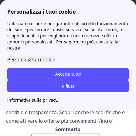
Personalizza i tuoi cookie
Utilizziamo i cookie per garantire il corretto funzionamento
ProntoBolletta
Fornitori
Gaxa Energia: scopri le Offerte, i Contatti e il Numero Verde
del sito e per fornire i nostri servizi e, se sei d'accordo, a
scopo di analisi per migliorare i nostri servizi e offrirti
Gaxa Energia: scopri le
annunci personalizzati. Per saperne di più, consulta la
nostra
Offerte, i Contatti e il
Personalizza i cookie
Numero Verde
Accetta tutto
[intro]Gaxa offre una vasta gamma di servizi e offerte
Rifiuta
per i clienti residenziali e business in Sardegna. Con
l'area clienti MyGaxa puoi gestire facilmente le tue
informativa sulla privacy.
forniture, mentre le recensioni mostrano un buon
servizio e trasparenza. Scopri anche le sedi fisiche e
come attivare le offerte più convenienti.[/intro]
Sommario