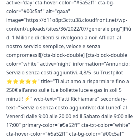
active='day' cta-hover-color="#5a52ff" cta-bg-
color="#00c5af" alt="gaxa"
image="https://d11o8pt3cttu38.cloudfront.net/wp-
content/uploads/sites/36/2022/07/generale.png"]Più
di 1 Milione di clienti si rivolgono a noi! Affidati al
nostro servizio semplice, veloce e senza
compromessi![/cta-block-double] [cta-block-double
color="white" active='night' information="Annuncio:
Servizio senza costi aggiuntivi. 4,8/5 su Trustpilot
⭐⭐⭐⭐⭐" title="Ti aiutiamo a risparmiare fino a
250€ all'anno sulle tue bollette luce e gas in soli 5
minuti! ⚡️" wcb-text="Fatti Richiamare" secondary-
text="Servizio senza costo aggiuntivo: dal Lunedì al
Venerdì dalle 9:00 alle 20:00 ed il Sabato dalle 9:00 alle
17:00" primary-color="#5a52ff" cta-txt-color="white"
cta-hover-color="#5a52ff" cta-bg-color="#00c5af"