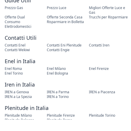
Guide Utili
Prezzo Gas
Prezzo Luce
Migliori Offerte Luce e
Gas
Offerte Dual
Offerte Seconda Casa
Trucchi per Risparmiare
Consumo
Risparmiare in Bolletta
Elettrodomestici
Contatti Utili
Contatti Enel
Contatti Eni Plenitude
Contatti Iren
Contatti Wekiwi
Contatti Engie
Enel in Italia
Enel Roma
Enel Milano
Enel Firenze
Enel Torino
Enel Bologna
Iren in Italia
IREN a Genova
IREN a Parma
IREN a Piacenza
IREN a La Spezia
IREN a Torino
Plenitude in Italia
Plenitude Milano
Plenitude Firenze
Plenitude Torino
Plenitude Bologna
Plenitude Roma