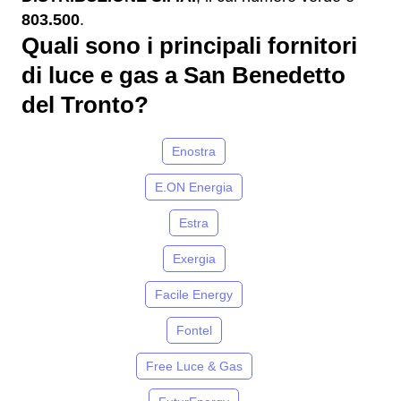
803.500
.
Quali sono i principali fornitori
di luce e gas a San Benedetto
del Tronto?
Enostra
E.ON Energia
Estra
Exergia
Facile Energy
Fontel
Free Luce & Gas