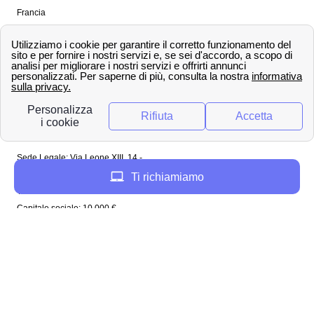
Francia
Spagna
Regno Unito
Copyright ©
papernest.com 2022 -
Tutti i diritti sono
riservati
Papernest Italia
Sede Legale: Via Leone XIII, 14 -
20145 Milano (MI)
Ti richiamiamo
Tel: 02 94756737
Capitale sociale: 10 000 €
Enel in Italia
Enel Roma
Enel Bologna
Enel Milano
Enel Trento
Enel Firenze
Enel Bari