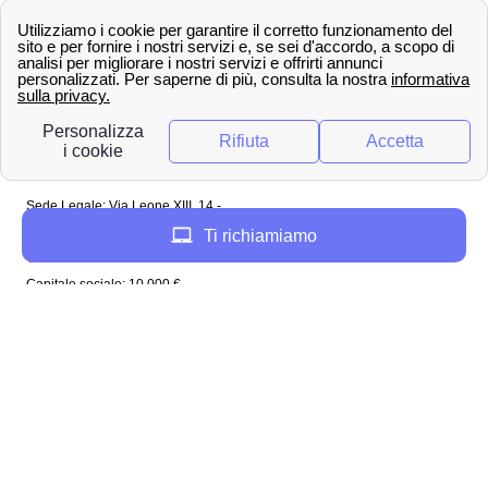
Spagna
Regno Unito
Copyright ©
papernest.com 2022 -
Tutti i diritti sono
riservati
Papernest Italia
Sede Legale: Via Leone XIII, 14 -
20145 Milano (MI)
Ti richiamiamo
Tel: 02 94756737
Capitale sociale: 10 000 €
Enel in Italia
Enel Roma
Enel Bologna
Enel Milano
Enel Trento
Enel Firenze
Enel Bari
Enel Torino
Enel Venezia