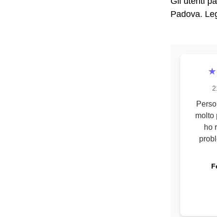
Gli utenti p
Padova. Legg
★
2
Perso
molto 
ho r
probl
F