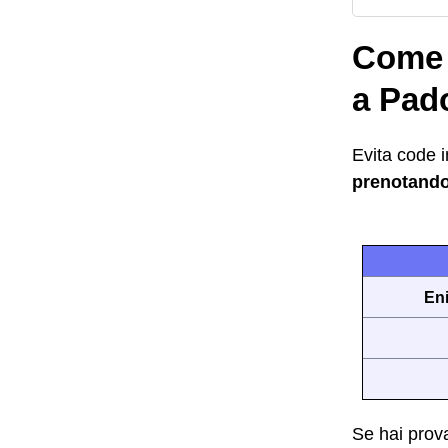
Come c
a Pad
Evita code i
prenotand
Eni
Se hai prova