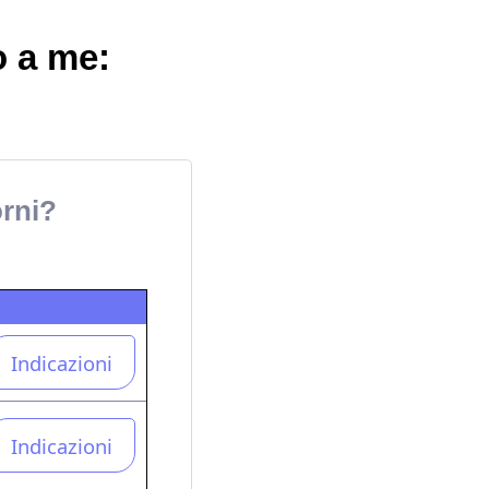
o a me:
orni?