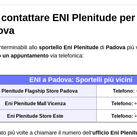
ontattare ENI Plenitude per 
ova
nterminabili allo
sportello Eni Plenitude
di
Padova
più 
o un appuntamento
via telefonica:
ENI a Padova: Sportelli più vicini
 Plenitude Flagship Store Padova
Telefono:
Eni Plenitude Mall Vicenza
Telefono:
+
Eni Plenitude Store Este
Telefono:
+
to più volte a chiamare il numero dell’
ufficio Eni Pleni