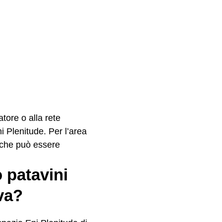
tore o alla rete
ni Plenitude. Per l’area
 che può essere
 patavini
va?