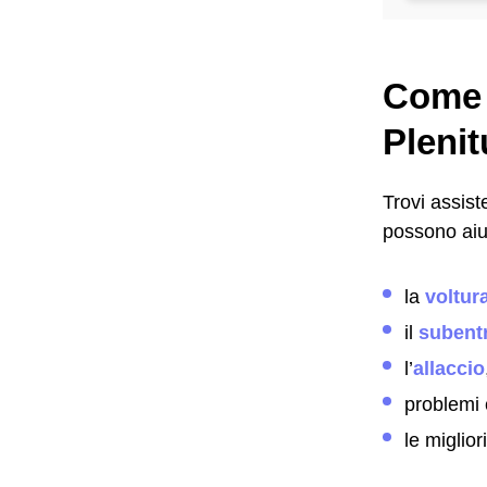
Come f
Pleni
Trovi assis
possono aiut
la
voltur
il
subent
l’
allaccio
problemi 
le miglior