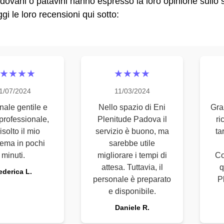
adovani o patavini hanno espresso la loro opinione sullo 
i le loro recensioni qui sotto:
★★★★
★★★★
1/07/2024
11/03/2024
nale gentile e
Nello spazio di Eni
Gra
professionale,
Plenitude Padova il
ri
isolto il mio
servizio è buono, ma
ta
ema in pochi
sarebbe utile
minuti.
migliorare i tempi di
Co
attesa. Tuttavia, il
q
ederica L.
personale è preparato
P
e disponibile.
Daniele R.