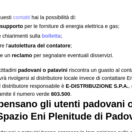
questi
contatti
hai la possibilità di:
 supporto
per le forniture di energia elettrica e gas;
e chiarimenti sulla
bolletta
;
e l’
autolettura del contatore
;
re un
reclamo
per segnalare eventuali disservizi.
ittadini
padovani o patavini
riscontra un guasto al conta
ovrà rivolgersi al distributore locale invece di contattare E
l distributore responsabile è
E-DISTRIBUZIONE S.P.A.
,
ramite il numero verde
803.500
.
ensano gli utenti padovani o
Spazio Eni Plenitude di Pado