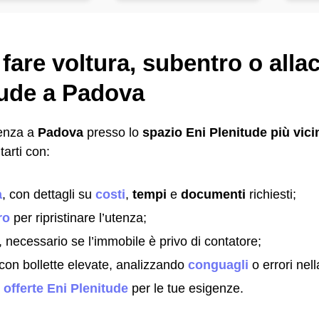
are voltura, subentro o alla
tude a Padova
tenza a
Padova
presso lo
spazio Eni Plenitude più vici
arti con:
a
, con dettagli su
costi
,
tempi
e
documenti
richiesti;
ro
per ripristinare l’utenza;
, necessario se l’immobile è privo di contatore;
con bollette elevate, analizzando
conguagli
o errori nell
i
offerte Eni Plenitude
per le tue esigenze.