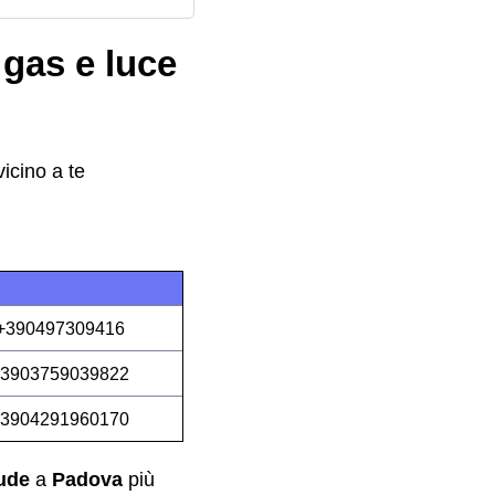
gas e luce
vicino a te
+390497309416
3903759039822
3904291960170
tude
a
Padova
più