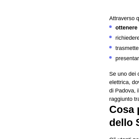
Attraverso 
ottenere
richieder
trasmetter
presenta
Se uno dei c
elettrica, d
di Padova, i
raggiunto t
Cosa p
dello 