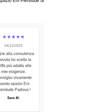
spazio Eni Plenitude di
★★★★★
04/12/2023
zie alla consulenza
cevuta ho scelto la
riffa più adatta alle
mie esigenze.
nsiglio vivamente
uesto spazio Eni
lenitude Padova !
Sara M.