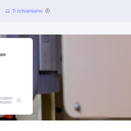
Ti richiamiamo
are
ustpilot
#x2b50;