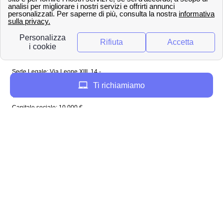
Copyright ©
papernest.com 2022 -
Tutti i diritti sono
riservati
Papernest Italia
Sede Legale: Via Leone XIII, 14 -
20145 Milano (MI)
Ti richiamiamo
Tel: 02 94756737
Capitale sociale: 10 000 €
Enel in Italia
Enel Roma
Enel Bologna
Enel Milano
Enel Trento
Enel Firenze
Enel Bari
Enel Torino
Enel Venezia
Enel Genova
Enel Napoli