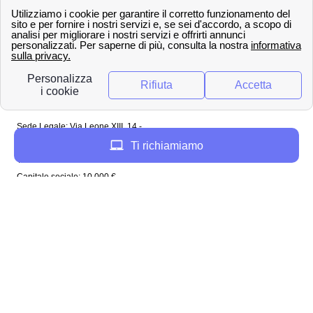
Regno Unito
Copyright ©
papernest.com 2022 -
Tutti i diritti sono
riservati
Papernest Italia
Sede Legale: Via Leone XIII, 14 -
20145 Milano (MI)
Ti richiamiamo
Tel: 02 94756737
Capitale sociale: 10 000 €
Enel in Italia
Enel Roma
Enel Bologna
Enel Milano
Enel Trento
Enel Firenze
Enel Bari
Enel Torino
Enel Venezia
Enel Genova
Enel Napoli