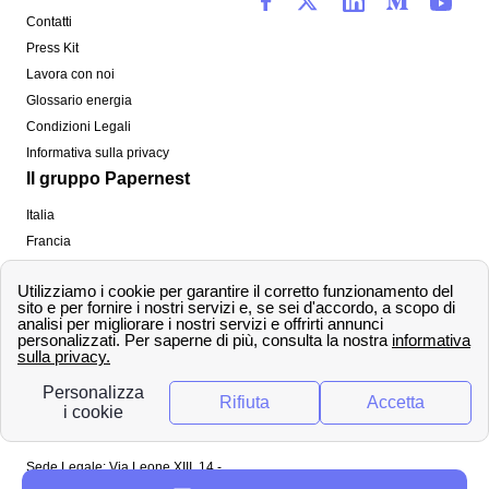
Contatti
Press Kit
Lavora con noi
Glossario energia
Condizioni Legali
Informativa sulla privacy
Il gruppo Papernest
Italia
Francia
Spagna
Regno Unito
Copyright ©
papernest.com 2022 -
Tutti i diritti sono
riservati
Papernest Italia
Sede Legale: Via Leone XIII, 14 -