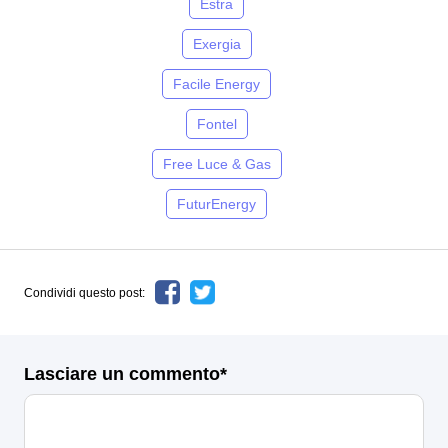
Estra
Exergia
Facile Energy
Fontel
Free Luce & Gas
FuturEnergy
Condividi questo post:
Lasciare un commento*