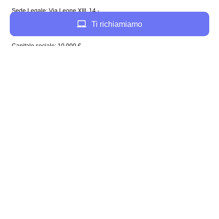
Sede Legale: Via Leone XIII, 14 -
20145 Milano (MI)
Ti richiamiamo
Tel: 02 94756737
Capitale sociale: 10 000 €
Enel in Italia
Enel Roma
Enel Bologna
Enel Milano
Enel Trento
Enel Firenze
Enel Bari
Enel Torino
Enel Venezia
Enel Genova
Enel Napoli
Plenitude in Italia
Plenitude Roma
Plenitude Bologna
Plenitude Milano
Plenitude Napoli
Plenitude Firenze
Plenitude Venezia
Plenitude Torino
Plenitude Trieste