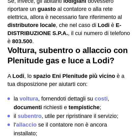
Se, invece, gli abitanti
lodigiani
dovessero
riportare un
guasto
al contatore o alla rete
elettrica, allora è necessario fare riferimento al
distributore locale
, che nel caso di
Lodi
è
E-
DISTRIBUZIONE S.P.A.
, il cui numero di telefono
è
803.500
.
Voltura, subentro o allaccio con
Plenitude gas e luce a Lodi?
A
Lodi
, lo
spazio Eni Plenitude più vicino
è a
tua disposizione per aiutarti con:
la
voltura
, fornendoti dettagli su
costi
,
documenti
richiesti e
tempistiche
;
il
subentro
, utile per ripristinare il servizio;
l’
allaccio
se il contatore non è ancora
installato;