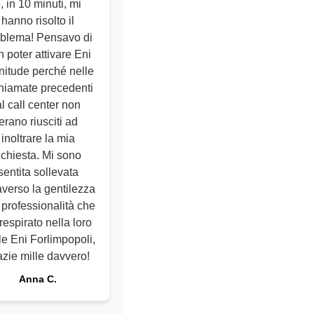
, in 10 minuti, mi
hanno risolto il
blema! Pensavo di
 poter attivare Eni
nitude perché nelle
hiamate precedenti
al call center non
erano riusciti ad
inoltrare la mia
ichiesta. Mi sono
sentita sollevata
averso la gentilezza
 professionalità che
respirato nella loro
ale Eni Forlimpopoli,
azie mille davvero!
Anna C.