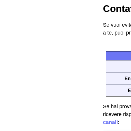
Contat
Se vuoi evit
a te, puoi 
En
E
Se hai prov
ricevere ris
canali
: