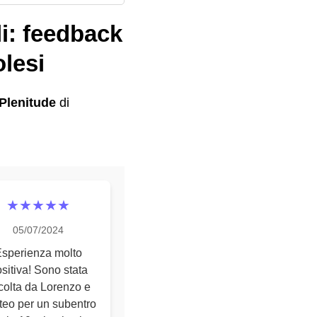
i: feedback
olesi
 Plenitude
di
★★★★★
05/07/2024
sperienza molto
sitiva! Sono stata
colta da Lorenzo e
teo per un subentro