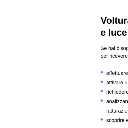
Voltur
e luce
Se hai biso
per ricevere
effettuar
attivare 
richieder
analizzar
fatturazi
scoprire e