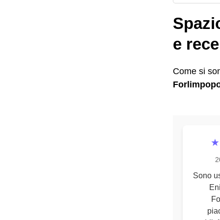
Spazio
e rece
Come si sono
Forlimpopo
★
2
Sono us
En
Fo
pia