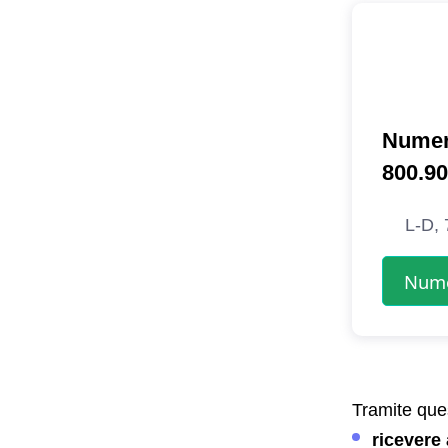
Tramite que
ricevere