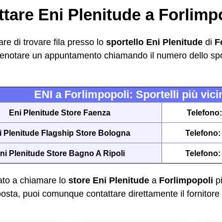
tare Eni Plenitude a Forlimp
are di trovare fila presso lo
sportello Eni Plenitude
di
F
prenotare un appuntamento chiamando il numero dello spo
ENI a Forlimpopoli: Sportelli più vici
Eni Plenitude Store Faenza
Telefono
i Plenitude Flagship Store Bologna
Telefono
ni Plenitude Store Bagno A Ripoli
Telefono
ato a chiamare lo
store Eni Plenitude
a
Forlimpopoli
pi
posta, puoi comunque contattare direttamente il fornitore 