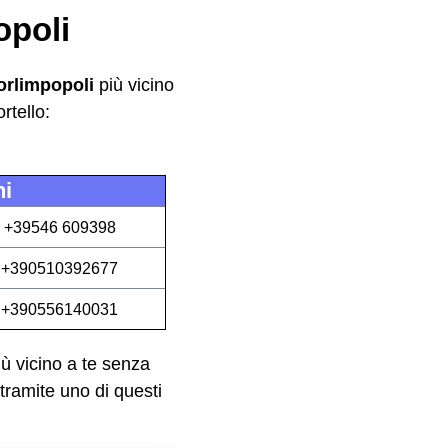
opoli
orlimpopoli
più vicino
rtello:
ni
:
+39546 609398
:
+390510392677
:
+390556140031
ù vicino a te senza
tramite uno di questi