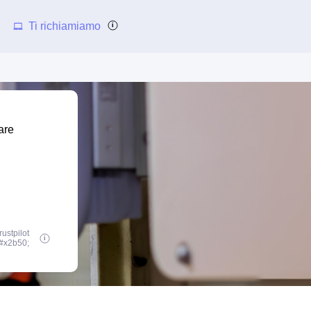
Ti richiamiamo
are
ustpilot
#x2b50;