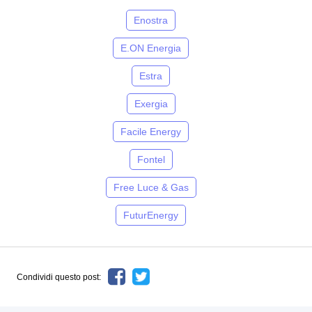
Enostra
E.ON Energia
Estra
Exergia
Facile Energy
Fontel
Free Luce & Gas
FuturEnergy
Condividi questo post: