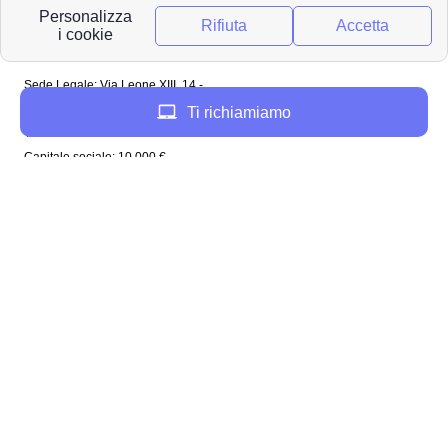
riservati
Papernest Italia
Sede Legale: Via Leone XIII, 14 -
20145 Milano (MI)
Ti richiamiamo
Tel: 02 94756737
Capitale sociale: 10 000 €
Enel in Italia
Enel Roma
Enel Bologna
Enel Milano
Enel Trento
Enel Firenze
Enel Bari
Enel Torino
Enel Venezia
Enel Genova
Enel Napoli
Plenitude in Italia
Plenitude Roma
Plenitude Bologna