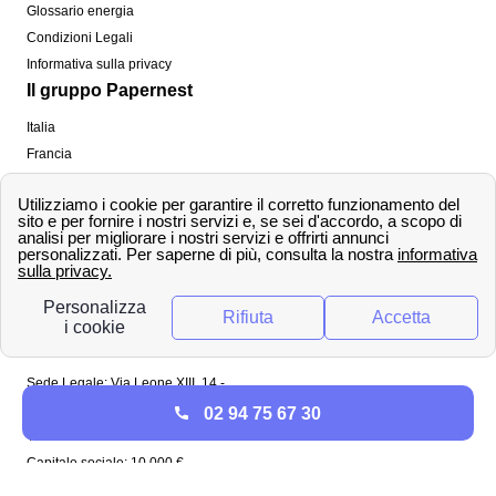
Glossario energia
Condizioni Legali
Informativa sulla privacy
Il gruppo Papernest
Italia
Francia
Spagna
Regno Unito
Copyright ©
papernest.com 2022 -
Tutti i diritti sono
riservati
Papernest Italia
Sede Legale: Via Leone XIII, 14 -
20145 Milano (MI)
02 94 75 67 30
Tel: 02 94756737
Capitale sociale: 10 000 €