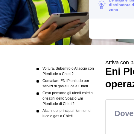
L'energia è for
distributore d
zona
Attiva con p
Eni Pl
Voltura, Subentro o Allaccio con
Plenitude a Chieti?
operaz
Contattare ENI Plenitude per
servizi di gas e luce a Chieti
Cosa pensano gli utenti chietini
o teatini dello Spazio Eni
Plenitude di Chieti?
Alcuni dei principali fornitori di
Dove 
luce e gas a Chieti