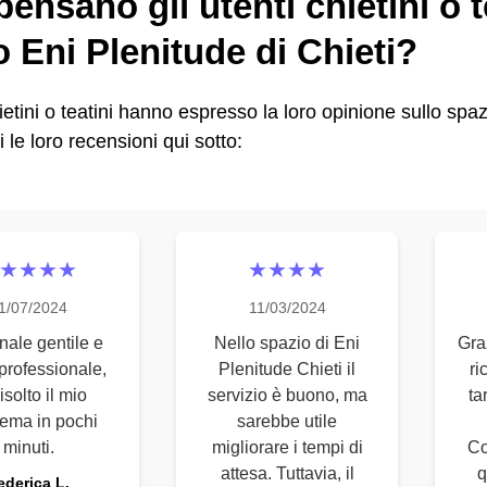
ensano gli utenti chietini o t
 Eni Plenitude di Chieti?
hietini o teatini hanno espresso la loro opinione sullo spa
i le loro recensioni qui sotto:
★★★★
★★★★
1/07/2024
11/03/2024
nale gentile e
Nello spazio di Eni
Gra
professionale,
Plenitude Chieti il
ri
isolto il mio
servizio è buono, ma
ta
ema in pochi
sarebbe utile
minuti.
migliorare i tempi di
Co
attesa. Tuttavia, il
q
ederica L.