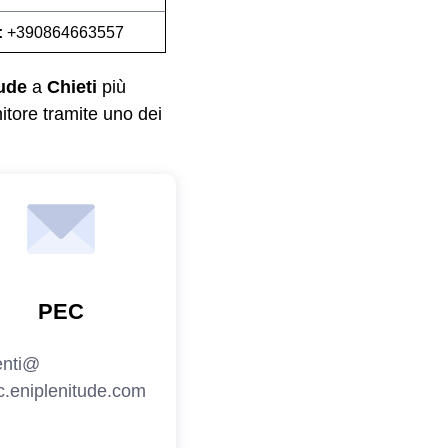
:
+390864663557
tude
a
Chieti
più
nitore tramite uno dei