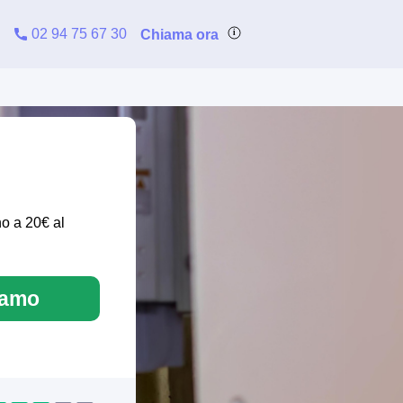
02 94 75 67 30
Chiama ora
no a 20€ al
iamo