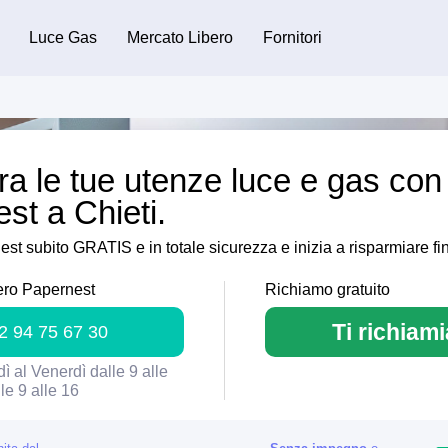
Luce Gas
Mercato Libero
Fornitori
ora le tue utenze luce e gas con
st a Chieti.
t subito GRATIS e in totale sicurezza e inizia a risparmiare fi
ro Papernest
Richiamo gratuito
Ti richiam
2 94 75 67 30
ì al Venerdì dalle 9 alle
le 9 alle 16