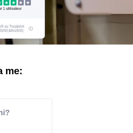
ur
1
utilisateur
/5 su Trustpilot
2b50;&#x2b50;
 a me:
ni?