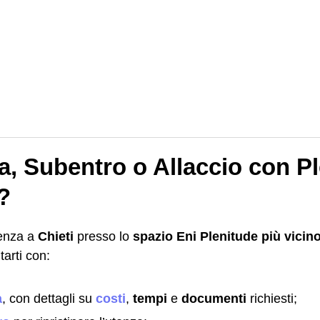
a, Subentro o Allaccio con P
?
tenza a
Chieti
presso lo
spazio Eni Plenitude più vicin
arti con:
a
, con dettagli su
costi
,
tempi
e
documenti
richiesti;