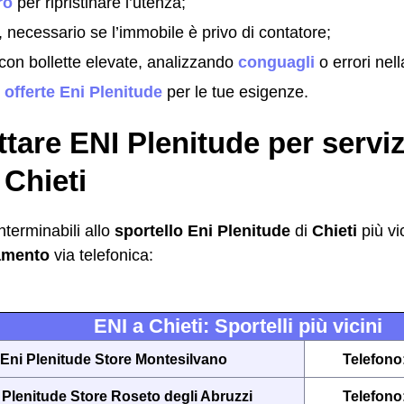
ro
per ripristinare l’utenza;
, necessario se l’immobile è privo di contatore;
con bollette elevate, analizzando
conguagli
o errori nell
i
offerte Eni Plenitude
per le tue esigenze.
tare ENI Plenitude per serviz
 Chieti
nterminabili allo
sportello Eni Plenitude
di
Chieti
più vi
amento
via telefonica:
ENI a Chieti: Sportelli più vicini
Eni Plenitude Store Montesilvano
Telefono
 Plenitude Store Roseto degli Abruzzi
Telefono