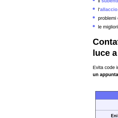
il
subent
l’
allaccio
problemi 
le miglior
Contat
luce a
Evita code i
un appunt
Eni