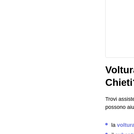
Voltur
Chieti
Trovi assis
possono aiut
la
voltur