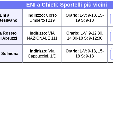
ENI a Chieti: Sportelli più vicini
Eni a
Indirizzo:
Corso
Orario:
L-V: 9-13, 15-
tesilvano
Umberto I 219
19 S: 9-13
 a Roseto
Indirizzo:
VIA
Orario:
L-V: 9-12:30,
i Abruzzi
NAZIONALE 111
14:30-18 S: 9-12:30
Indirizzo:
Via
Orario:
L-V: 9-13, 15-
a Sulmona
Cappuccini, 1/D
18 S: 9-13