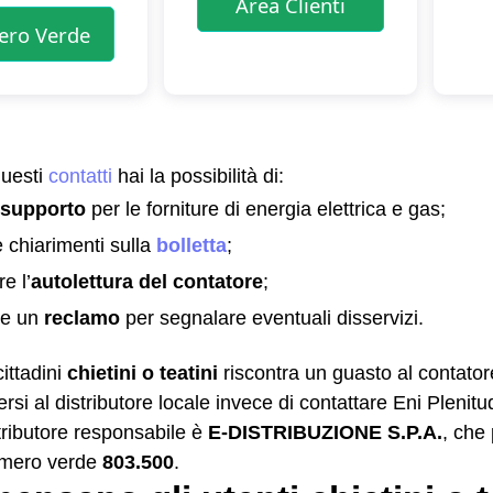
questi
contatti
hai la possibilità di:
 supporto
per le forniture di energia elettrica e gas;
e chiarimenti sulla
bolletta
;
e l’
autolettura del contatore
;
re un
reclamo
per segnalare eventuali disservizi.
ittadini
chietini o teatini
riscontra un guasto al contatore 
ersi al distributore locale invece di contattare Eni Plenitu
istributore responsabile è
E-DISTRIBUZIONE S.P.A.
, che
numero verde
803.500
.