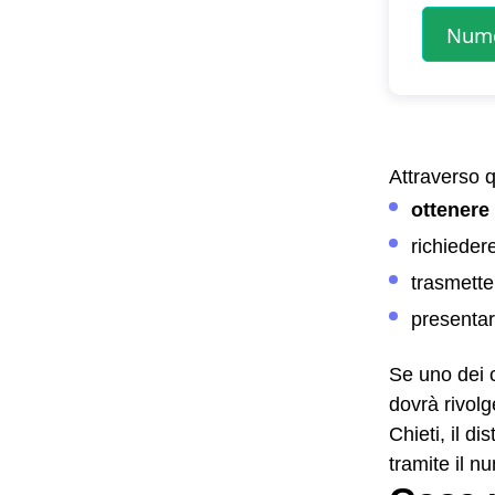
Attraverso 
ottenere
richieder
trasmetter
presenta
Se uno dei c
dovrà rivolg
Chieti, il d
tramite il 