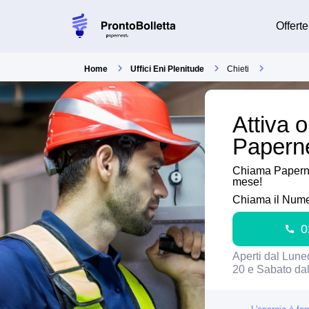
Offerte
Home
Uffici Eni Plenitude
Chieti
Attiva 
Paperne
Chiama Papernes
mese!
Chiama il Nume
0
Aperti dal Luned
20 e Sabato dal