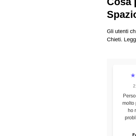
Cosa p
Spazio
Gli utenti c
Chieti. Legg
★
2
Perso
molto 
ho r
probl
F