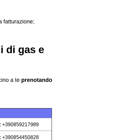
a fatturazione;
i di gas e
cino a te
prenotando
:
+390859217989
:
+390854450828