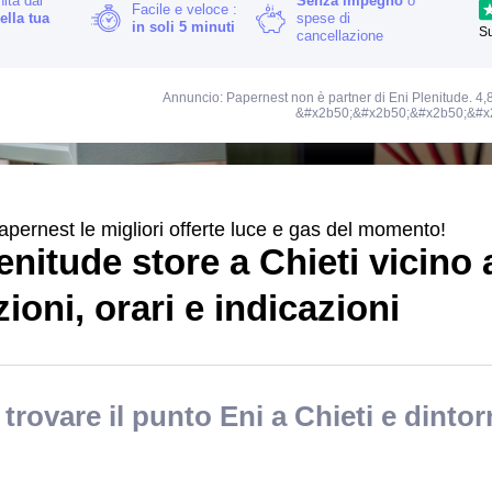
nita dal
Senza impegno
o
Facile e veloce :
ella tua
spese di
in soli 5 minuti
S
cancellazione
Annuncio: Papernest non è partner di Eni Plenitude. 4,8
&#x2b50;&#x2b50;&#x2b50;&#x
apernest le migliori offerte luce e gas del momento!
enitude store a Chieti vicino
ioni, orari e indicazioni
trovare il punto Eni a Chieti e dintor