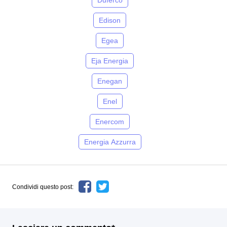
Duferco
Edison
Egea
Eja Energia
Enegan
Enel
Enercom
Energia Azzurra
Condividi questo post: