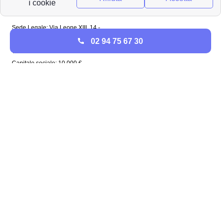
Papernest Italia
Sede Legale: Via Leone XIII, 14 -
20145 Milano (MI)
02 94 75 67 30
Tel: 02 94756737
Capitale sociale: 10 000 €
Enel in Italia
Enel Roma
Enel Bologna
Enel Milano
Enel Trento
Enel Firenze
Enel Bari
Enel Torino
Enel Venezia
Enel Genova
Enel Napoli
Plenitude in Italia
Plenitude Roma
Plenitude Bologna
Plenitude Milano
Plenitude Napoli
Plenitude Firenze
Plenitude Venezia