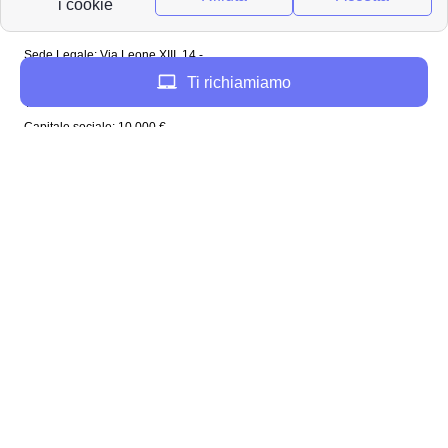
Papernest Italia
Sede Legale: Via Leone XIII, 14 -
20145 Milano (MI)
Ti richiamiamo
Tel: 02 94756737
Capitale sociale: 10 000 €
Enel in Italia
Enel Roma
Enel Bologna
Enel Milano
Enel Trento
Enel Firenze
Enel Bari
Enel Torino
Enel Venezia
Enel Genova
Enel Napoli
Plenitude in Italia
Plenitude Roma
Plenitude Bologna
Plenitude Milano
Plenitude Napoli
Plenitude Firenze
Plenitude Venezia