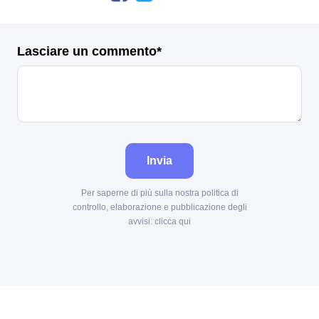
Lasciare un commento*
Invia
Per saperne di più sulla nostra politica di
controllo, elaborazione e pubblicazione degli
avvisi:
clicca qui