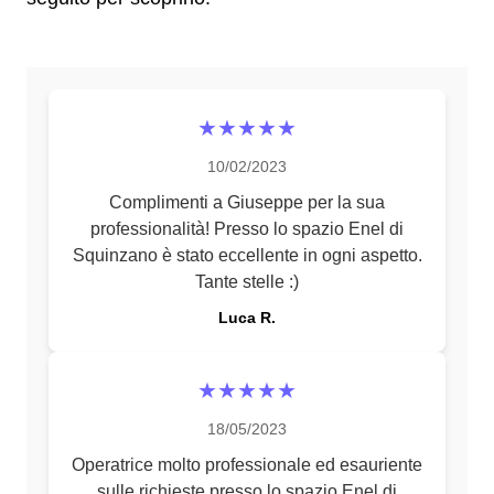
★★★★★
10/02/2023
Complimenti a Giuseppe per la sua
professionalità! Presso lo spazio Enel di
Squinzano è stato eccellente in ogni aspetto.
Tante stelle :)
Luca R.
★★★★★
18/05/2023
Operatrice molto professionale ed esauriente
sulle richieste presso lo spazio Enel di