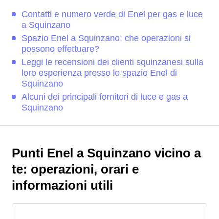
Contatti e numero verde di Enel per gas e luce
a Squinzano
Spazio Enel a Squinzano: che operazioni si
possono effettuare?
Leggi le recensioni dei clienti squinzanesi sulla
loro esperienza presso lo spazio Enel di
Squinzano
Alcuni dei principali fornitori di luce e gas a
Squinzano
Punti Enel a Squinzano vicino a
te: operazioni, orari e
informazioni utili