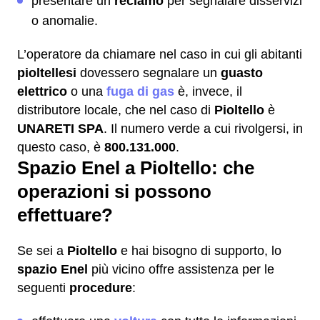
presentare un
reclamo
per segnalare disservizi
o anomalie.
L’operatore da chiamare nel caso in cui gli abitanti
pioltellesi
dovessero segnalare un
guasto
elettrico
o una
fuga di gas
è, invece, il
distributore locale, che nel caso di
Pioltello
è
UNARETI SPA
. Il numero verde a cui rivolgersi, in
questo caso, è
800.131.000
.
Spazio Enel a Pioltello: che
operazioni si possono
effettuare?
Se sei a
Pioltello
e hai bisogno di supporto, lo
spazio Enel
più vicino offre assistenza per le
seguenti
procedure
: