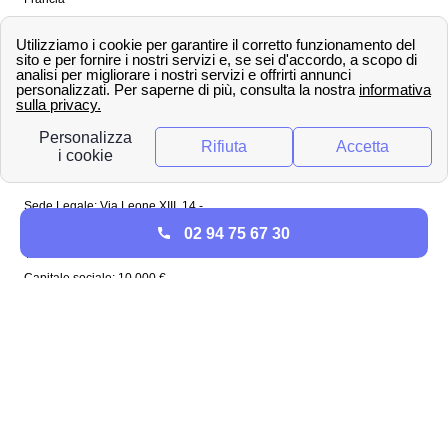
Spagna
Regno Unito
Copyright ©
papernest.com 2022 -
Tutti i diritti sono
riservati
Papernest Italia
Sede Legale: Via Leone XIII, 14 -
20145 Milano (MI)
02 94 75 67 30
Tel: 02 94756737
Capitale sociale: 10 000 €
Enel in Italia
Enel Roma
Enel Bologna
Enel Milano
Enel Trento
Enel Firenze
Enel Bari
Enel Torino
Enel Venezia