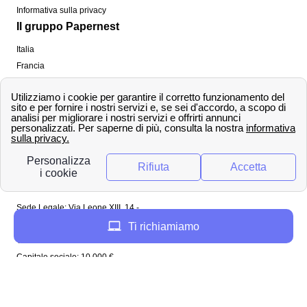
Informativa sulla privacy
Il gruppo Papernest
Italia
Francia
Spagna
Regno Unito
Copyright ©
papernest.com 2022 -
Tutti i diritti sono
riservati
Papernest Italia
Sede Legale: Via Leone XIII, 14 -
20145 Milano (MI)
Ti richiamiamo
Tel: 02 94756737
Capitale sociale: 10 000 €
Enel in Italia