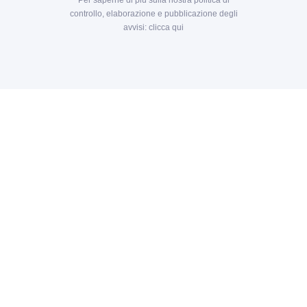
Per saperne di più sulla nostra politica di
controllo, elaborazione e pubblicazione degli
avvisi:
clicca qui