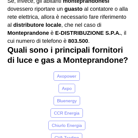
Se, invece, gli abitanti
monteprandonesi
dovessero riportare un
guasto
al contatore o alla
rete elettrica, allora è necessario fare riferimento
al
distributore locale
, che nel caso di
Monteprandone
è
E-DISTRIBUZIONE S.P.A.
, il
cui numero di telefono è
803.500
.
Quali sono i principali fornitori
di luce e gas a Monteprandone?
Axopower
Axpo
Bluenergy
CCR Energia
Chiurlo Energia
CVA Trading