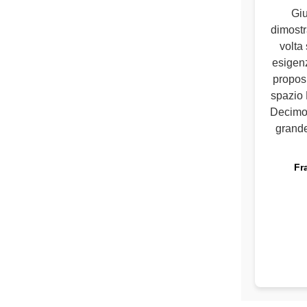
Giu
dimostr
volta 
esigenz
proposi
spazio 
Decimo 
grande
Fr