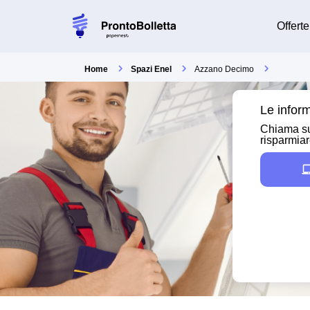
Offerte
Home
Spazi Enel
Azzano Decimo
Le inform
Chiama su
risparmia