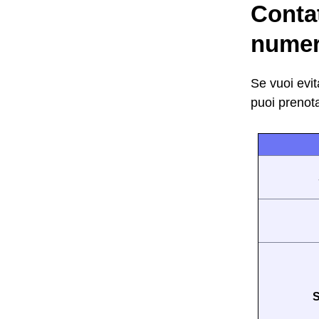
Conta
numer
Se vuoi evit
puoi prenot
S