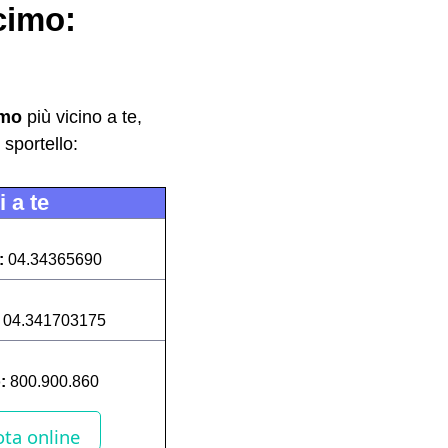
cimo:
imo
più vicino a te,
sportello:
 a te
:
04.34365690
:
04.341703175
o:
800.900.860