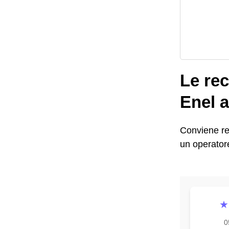
Le rec
Enel 
Conviene re
un operatore
★
0