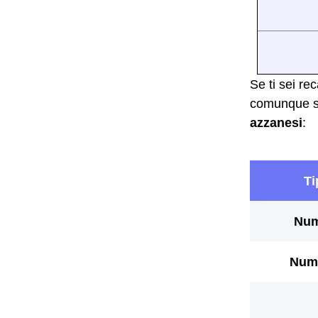
Se ti sei re
comunque sf
azzanesi
: