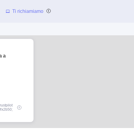
Ti richiamiamo
a a
ustpilot
#x2b50;