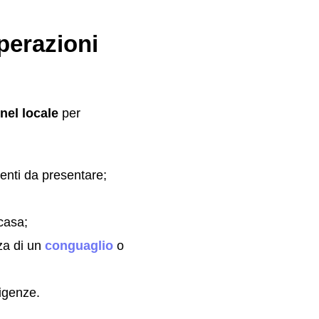
perazioni
nel locale
per
enti da presentare;
casa;
nza di un
conguaglio
o
sigenze.