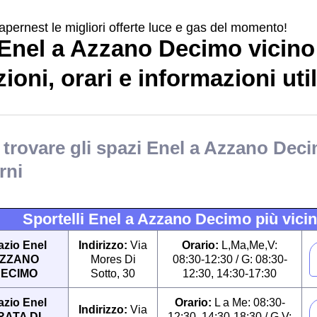
apernest le migliori offerte luce e gas del momento!
Enel a Azzano Decimo vicino 
ioni, orari e informazioni util
trovare gli spazi Enel a Azzano Dec
rni
Sportelli Enel a Azzano Decimo più vicini
azio Enel
Indirizzo:
Via
Orario:
L,Ma,Me,V:
ZZANO
Mores Di
08:30-12:30 / G: 08:30-
ECIMO
Sotto, 30
12:30, 14:30-17:30
azio Enel
Orario:
L a Me: 08:30-
Indirizzo:
Via
RATA DI
12:30, 14:30-18:30 / G,V: