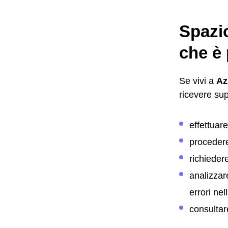
Spazi
che è 
Se vivi a
Az
ricevere su
effettuar
proceder
richieder
analizzar
errori nel
consultar