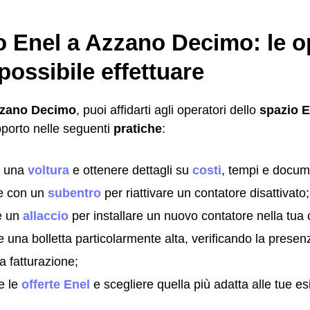
o Enel a Azzano Decimo: le o
possibile effettuare
zano Decimo
, puoi affidarti agli operatori dello
spazio E
pporto nelle seguenti
pratiche
:
e una
voltura
e ottenere dettagli su
costi
, tempi e docum
e con un
subentro
per riattivare un contatore disattivato;
e un
allaccio
per installare un nuovo contatore nella tua 
e una bolletta particolarmente alta, verificando la prese
la fatturazione;
e le
offerte Enel
e scegliere quella più adatta alle tue e