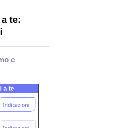
a te:
i
imo e
 a te