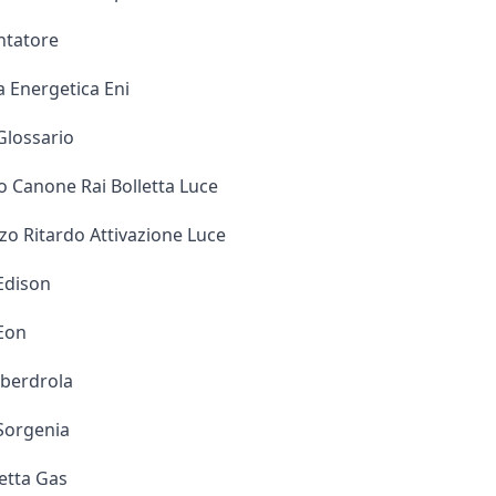
ontatore
a Energetica Eni
Glossario
 Canone Rai Bolletta Luce
zo Ritardo Attivazione Luce
 Edison
 Eon
Iberdrola
 Sorgenia
letta Gas