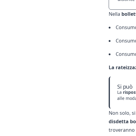
Nella
bollet
Consumo 
Consumo r
Consumo f
La rateizza
Si può
La
rispost
alle moda
Non solo, s
disdetta bo
troveranno 