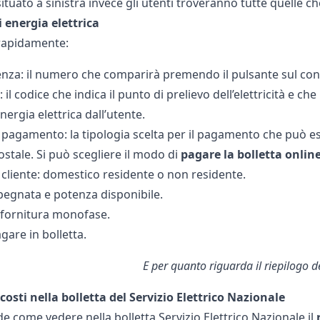
ituato a sinistra invece gli utenti troveranno tutte quelle 
i energia elettrica
rapidamente:
za: il numero che comparirà premendo il pulsante sul cont
il codice che indica il punto di prelievo dell’elettricità e che
energia elettrica dall’utente.
i pagamento: la tipologia scelta per il pagamento che può e
ostale. Si può scegliere il modo di
pagare la bolletta online
 cliente: domestico residente o non residente.
egnata e potenza disponibile.
 fornitura monofase.
gare in bolletta.
E per quanto riguarda il riepilogo de
 costi nella bolletta del Servizio Elettrico Nazionale
ede come vedere nella bolletta Servizio Elettrico Nazionale il