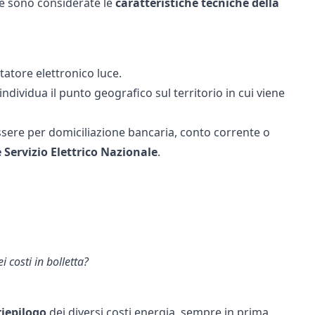
che sono considerate le
caratteristiche tecniche della
atore elettronico luce.
 individua il punto geografico sul territorio in cui viene
ssere per domiciliazione bancaria, conto corrente o
 Servizio Elettrico Nazionale
.
i costi in bolletta?
riepilogo
dei diversi costi energia, sempre in prima