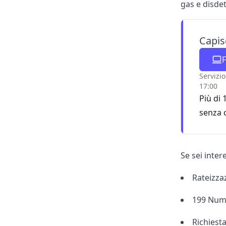
gas e disdet
Capis
F
Servizio
17:00
Più di 
senza 
Se sei inter
Rateizza
199 Num
Richiest