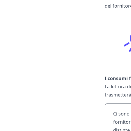
del fornitor
I consumi f
La lettura d
trasmetterà 
Ci sono 
fornitor
distinte 