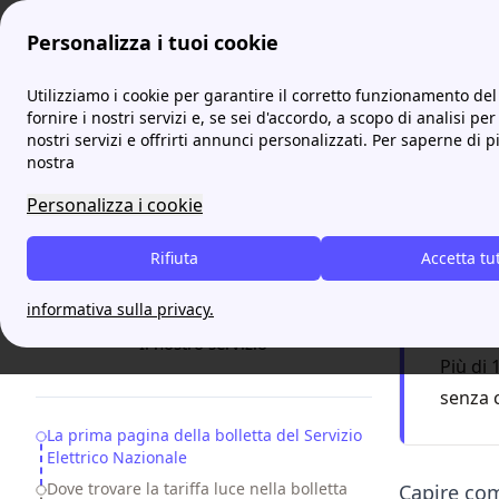
Personalizza i tuoi cookie
ProntoBolletta
Servizio Elettrico Nazionale
Servizio Ele
Utilizziamo i cookie per garantire il corretto funzionamento del 
More
fornire i nostri servizi e, se sei d'accordo, a scopo di analisi per
nostri servizi e offrirti annunci personalizzati. Per saperne di p
Serviz
nostra
Personalizza i cookie
Capis
Rifiuta
Accetta tu
F
informativa sulla privacy.
Servizio
17:00
Il nostro servizio
Più di 
senza 
Table of Contents
La prima pagina della bolletta del Servizio
Elettrico Nazionale
Dove trovare la tariffa luce nella bolletta
Capire c