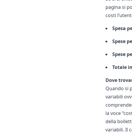
pagina si po
costi l’uten
Spesa pe
Spese pe
Spese pe
Totale i
Dove trovar
Quando si pa
variabili ov
comprende
la voce “cos
della bollet
variabili. I