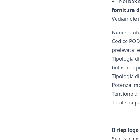
Nel box s
fornitura d
Vediamole 
Numero uten
Codice POD: 
prelevata l’
Tipologia d
bollettino p
Tipologia di
Potenza imp
Tensione di
Totale da pa
Il riepilogo
Se ci si chi