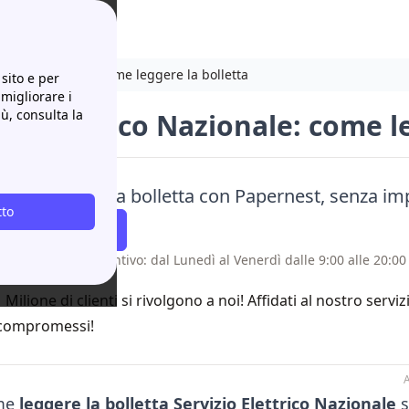
ttrico Nazionale: come leggere la bolletta
sito e per
 migliorare i
iù, consulta la
io Elettrico Nazionale: come l
ci meglio la tua bolletta con Papernest, senza i
tto
atti Richiamare
 senza costo aggiuntivo: dal Lunedì al Venerdì dalle 9:00 alle 20:00 
1 Milione di clienti si rivolgono a noi! Affidati al nostro servi
compromessi!
A
ome
leggere la bolletta Servizio Elettrico Nazionale
s