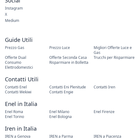
Social
Instagram
X
Medium
Guide Utili
Prezzo Gas
Prezzo Luce
Migliori Offerte Luce e
Gas
Offerte Dual
Offerte Seconda Casa
Trucchi per Risparmiare
Consumo
Risparmiare in Bolletta
Elettrodomestici
Contatti Utili
Contatti Enel
Contatti Eni Plenitude
Contatti Iren
Contatti Wekiwi
Contatti Engie
Enel in Italia
Enel Roma
Enel Milano
Enel Firenze
Enel Torino
Enel Bologna
Iren in Italia
IREN a Genova
IREN a Parma
IREN a Piacenza