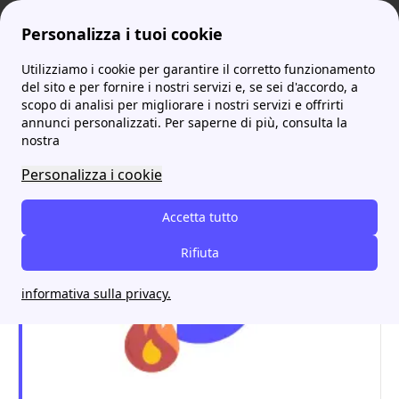
Personalizza i tuoi cookie
Utilizziamo i cookie per garantire il corretto funzionamento
ProntoBolletta
Canone Rai
Rimborso Canone Rai in bolletta: come richiederlo
More
del sito e per fornire i nostri servizi e, se sei d'accordo, a
scopo di analisi per migliorare i nostri servizi e offrirti
Rimborso Canone Rai in
annunci personalizzati. Per saperne di più, consulta la
nostra
bolletta: come richiederlo
Personalizza i cookie
Accetta tutto
Rifiuta
informativa sulla privacy.