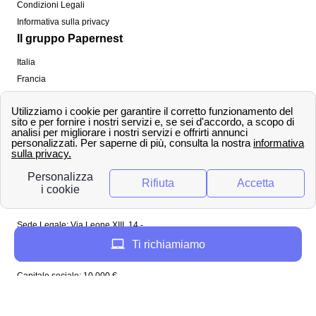
Condizioni Legali
Informativa sulla privacy
Il gruppo Papernest
Italia
Francia
Spagna
Regno Unito
Copyright ©
papernest.com 2022 -
Tutti i diritti sono
riservati
Papernest Italia
Sede Legale: Via Leone XIII, 14 -
20145 Milano (MI)
Ti richiamiamo
Tel: 02 94756737
Capitale sociale: 10 000 €