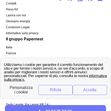
Contatti
Press Kit
Lavora con noi
Glossario energia
Condizioni Legali
Informativa sulla privacy
Il gruppo Papernest
Italia
Francia
Spagna
Regno Unito
Copyright ©
papernest.com 2022 -
Tutti i diritti sono
riservati
Papernest Italia
Sede Legale: Via Leone XIII, 14 -
20145 Milano (MI)