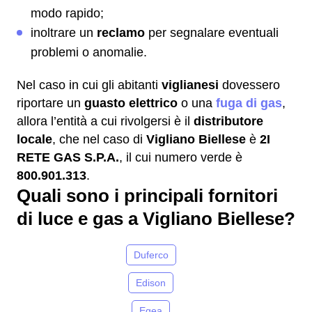
modo rapido;
inoltrare un
reclamo
per segnalare eventuali
problemi o anomalie.
Nel caso in cui gli abitanti
viglianesi
dovessero
riportare un
guasto elettrico
o una
fuga di gas
,
allora l’entità a cui rivolgersi è il
distributore
locale
, che nel caso di
Vigliano Biellese
è
2I
RETE GAS S.P.A.
, il cui numero verde è
800.901.313
.
Quali sono i principali fornitori
di luce e gas a Vigliano Biellese?
Duferco
Edison
Egea