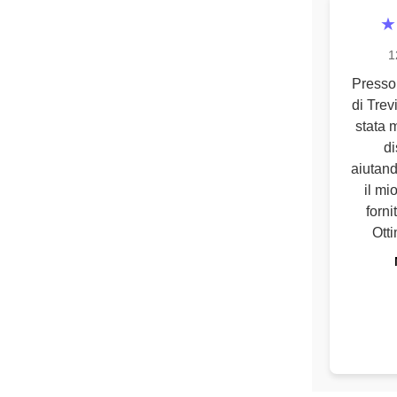
★
1
Presso
di Trev
stata 
di
aiutand
il mi
forni
Otti