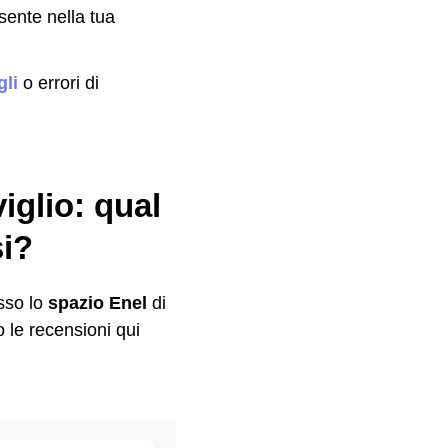
sente nella tua
li
o errori di
iglio: qual
si?
sso lo
spazio Enel
di
le recensioni qui