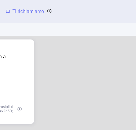
Ti richiamiamo
a a
ustpilot
#x2b50;