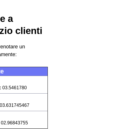
e a
io clienti
renotare un
camente:
te
:
03.5461780
03.631745467
:
02.96843755