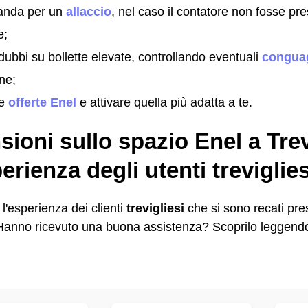
anda per un
allaccio
, nel caso il contatore non fosse pre
e;
 dubbi su bollette elevate, controllando eventuali
conguag
one;
le
offerte Enel
e attivare quella più adatta a te.
ioni sullo spazio Enel a Trev
perienza degli utenti treviglie
l'esperienza dei clienti
trevigliesi
che si sono recati pre
Hanno ricevuto una buona assistenza? Scoprilo leggendo 