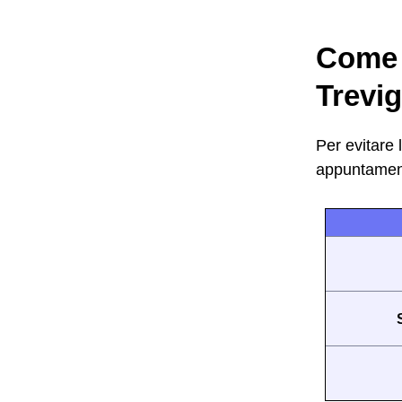
Come c
Trevig
Per evitare
appuntament