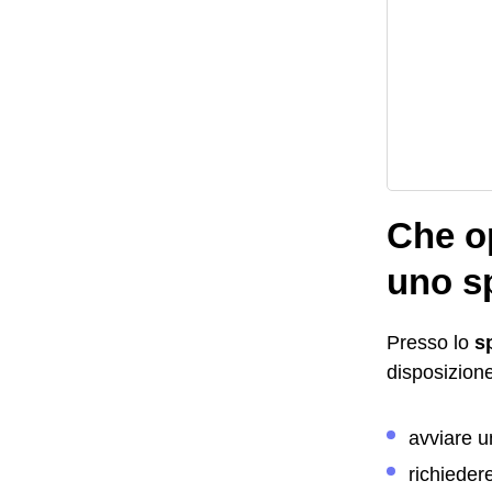
Che op
uno sp
Presso lo
s
disposizione
avviare 
richieder