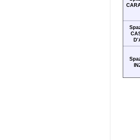
CARA
Spaz
CA
D'
Spaz
I