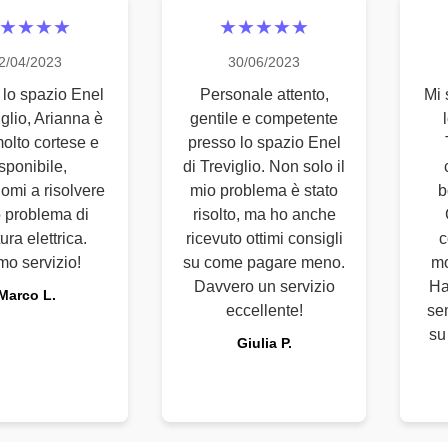
★★★★
★★★★★
2/04/2023
30/06/2023
 lo spazio Enel
Personale attento,
Mi 
iglio, Arianna è
gentile e competente
molto cortese e
presso lo spazio Enel
sponibile,
di Treviglio. Non solo il
omi a risolvere
mio problema è stato
b
o problema di
risolto, ma ho anche
tura elettrica.
ricevuto ottimi consigli
c
mo servizio!
su come pagare meno.
mo
Davvero un servizio
Ha
Marco L.
eccellente!
se
su
Giulia P.