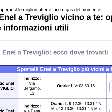
apernest le migliori offerte luce e gas del momento!
Enel a Treviglio vicino a te: o
e informazioni utili
 Enel a Treviglio: ecco dove trovarli
Sportelli Enel a Treviglio più vicini a 
Indirizzo:
io Enel
Via
Orario:
L-V: 08:30-13
VIGLIO
Bergamo,
13
Orario:
L: 9-12:30, 13:31-17/
Indirizzo:
Ma: 13-13:30, 13:31-17/ Me:
io Enel
Via Papa