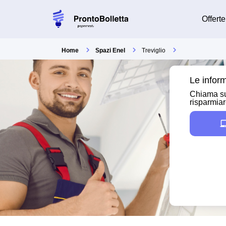
Offerte
Home
Spazi Enel
Treviglio
Le inform
Chiama su
risparmia