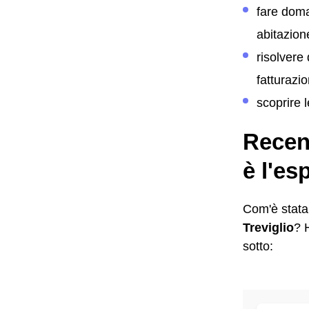
fare dom
abitazion
risolvere
fatturazi
scoprire 
Recens
è l'es
Com'è stata 
Treviglio
? 
sotto: