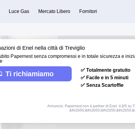
Luce Gas
Mercato Libero
Fornitori
azioni di Enel nella città di Treviglio
bito Papernest senza compromessi e in totale sicurezza e inizi
re
✅ Totalmente gratuito
Ti richiamiamo
✅ Facile e in 5 minuti
✅ Senza Scartoffie
Annuncio: Papernest non è partner di Enel. 4,8/5 su Tr
&#x2b50;&#x2b50;&#x2b50;&#x2b50;&