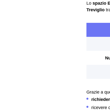
Lo
spazio 
Treviglio
tr
Grazie a que
richiede
ricevere 