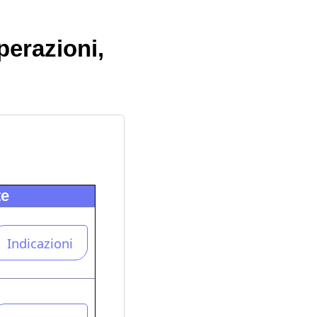
perazioni,
te