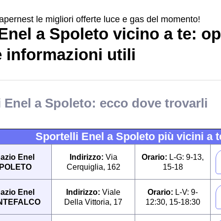
apernest le migliori offerte luce e gas del momento!
Enel a Spoleto vicino a te: op
e informazioni utili
 Enel a Spoleto: ecco dove trovarli
Sportelli Enel a Spoleto più vicini a t
azio Enel
Indirizzo:
Via
Orario:
L-G: 9-13,
POLETO
Cerquiglia, 162
15-18
azio Enel
Indirizzo:
Viale
Orario:
L-V: 9-
NTEFALCO
Della Vittoria, 17
12:30, 15-18:30