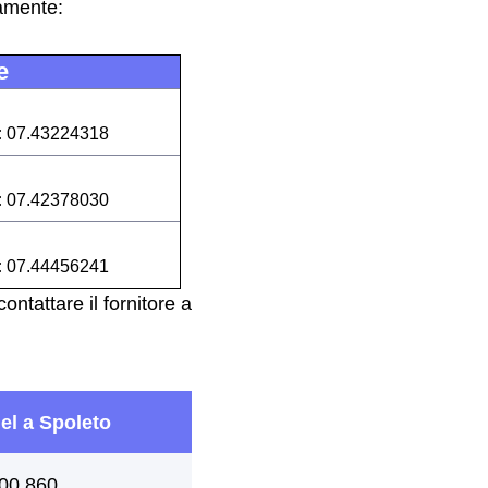
camente:
e
:
07.43224318
:
07.42378030
:
07.44456241
ntattare il fornitore a