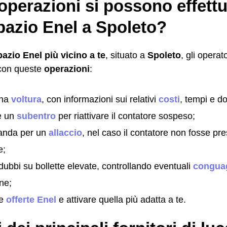
operazioni si possono effett
pazio Enel a Spoleto?
pazio Enel più vicino a te
, situato a
Spoleto
, gli opera
 con queste
operazioni
:
una
voltura
, con informazioni sui relativi
costi
, tempi e do
e un
subentro
per riattivare il contatore sospeso;
anda per un
allaccio
, nel caso il contatore non fosse pre
e;
 dubbi su bollette elevate, controllando eventuali
conguag
one;
le
offerte Enel
e attivare quella più adatta a te.