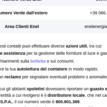
sti contatti puoi effettuare diverse
azioni utili
, tra cui:
re assistenza
per la gestione delle forniture di luce e gas
chiarimenti sulla
bolletta
o sui consumi;
re la tua
autolettura del contatore
in modo rapido;
 un
reclamo
per segnalare eventuali problemi o anomalie
cui gli abitanti
spoletini
dovessero riportare un
guasto e
l’entità a cui rivolgersi è il
distributore locale
, che nel c
S.P.A.
, il cui numero verde è
800.901.369
.