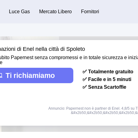
Luce Gas
Mercato Libero
Fornitori
azioni di Enel nella città di Spoleto
bito Papernest senza compromessi e in totale sicurezza e inizi
re
✅ Totalmente gratuito
Ti richiamiamo
✅ Facile e in 5 minuti
✅ Senza Scartoffie
Annuncio: Papernest non è partner di Enel. 4,8/5 su Tr
&#x2b50;&#x2b50;&#x2b50;&#x2b50;&