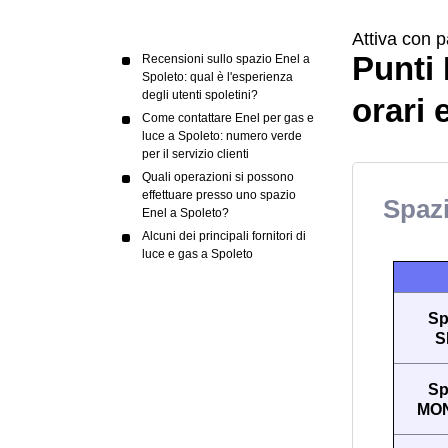
Attiva con p
Punti 
Recensioni sullo spazio Enel a
Spoleto: qual è l'esperienza
degli utenti spoletini?
orari 
Come contattare Enel per gas e
luce a Spoleto: numero verde
per il servizio clienti
Quali operazioni si possono
effettuare presso uno spazio
Spazi
Enel a Spoleto?
Alcuni dei principali fornitori di
luce e gas a Spoleto
Sp
S
Sp
MO