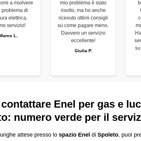
omi a risolvere
mio problema è stato
b
o problema di
risolto, ma ho anche
tura elettrica.
ricevuto ottimi consigli
c
mo servizio!
su come pagare meno.
mo
Davvero un servizio
Ha
Marco L.
eccellente!
se
su
Giulia P.
ontattare Enel per gas e luc
o: numero verde per il servizi
 lunghe attese presso lo
spazio Enel
di
Spoleto
, puoi pr