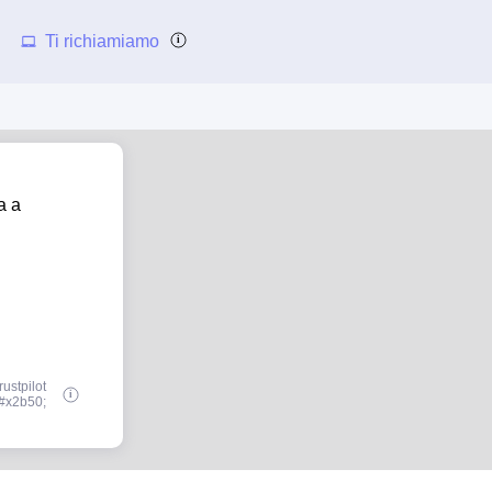
Ti richiamiamo
a a
ustpilot
#x2b50;