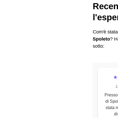
Recens
l'espe
Com'è stata 
Spoleto
? H
sotto:
★
1
Presso
di Spo
stata 
di