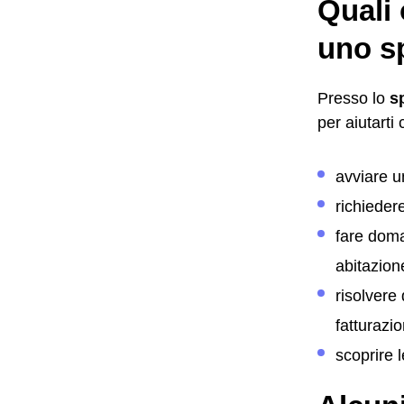
Quali 
uno s
Presso lo
s
per aiutarti
avviare 
richieder
fare dom
abitazion
risolvere
fatturazi
scoprire 