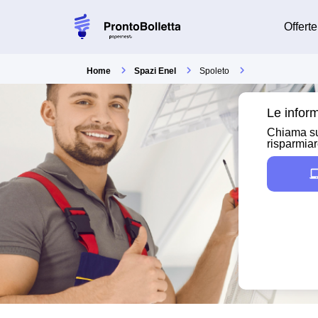
Offerte
Home
Spazi Enel
Spoleto
Le inform
Chiama su
risparmia