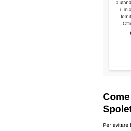
aiutand
il mi
forni
Otti
Come c
Spolet
Per evitare