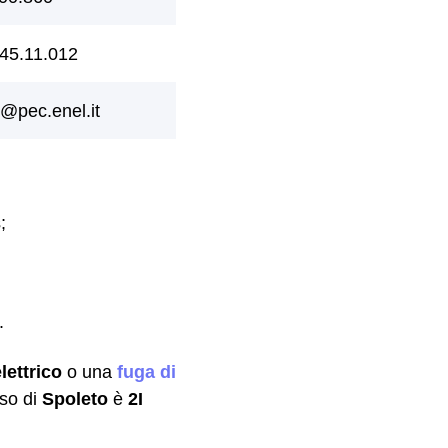
;
.
lettrico
o una
fuga di
aso di
Spoleto
è
2I