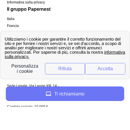
Informativa sulla privacy
Il gruppo Papernest
Italia
Francia
Spagna
Regno Unito
Copyright ©
papernest.com 2022 -
Tutti i diritti sono
riservati
Papernest Italia
Sede Legale: Via Leone XIII, 14 -
20145 Milano (MI)
Ti richiamiamo
Tel: 02 94756737
Capitale sociale: 10 000 €
Enel in Italia