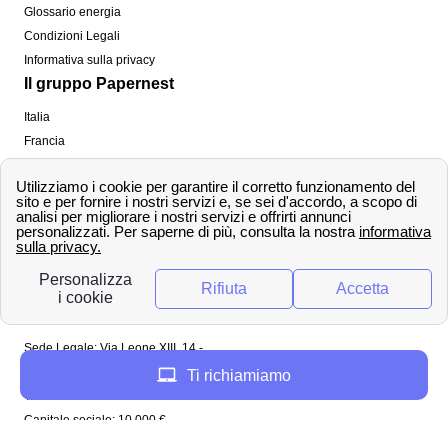
Glossario energia
Condizioni Legali
Informativa sulla privacy
Il gruppo Papernest
Italia
Francia
Spagna
Regno Unito
Copyright ©
papernest.com 2022 -
Tutti i diritti sono
riservati
Papernest Italia
Sede Legale: Via Leone XIII, 14 -
20145 Milano (MI)
Ti richiamiamo
Tel: 02 94756737
Capitale sociale: 10 000 €