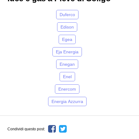
Duferco
Edison
Egea
Eja Energia
Enegan
Enel
Enercom
Energia Azzurra
Condividi questo post: