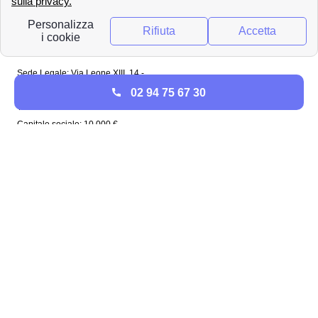
Tutti i diritti sono
riservati
Papernest Italia
Sede Legale: Via Leone XIII, 14 -
20145 Milano (MI)
02 94 75 67 30
Tel: 02 94756737
Capitale sociale: 10 000 €
Enel in Italia
Enel Roma
Enel Bologna
Enel Milano
Enel Trento
Enel Firenze
Enel Bari
Enel Torino
Enel Venezia
Enel Genova
Enel Napoli
Plenitude in Italia
Plenitude Roma
Plenitude Bologna