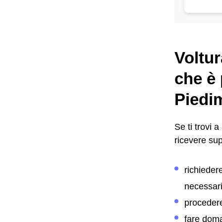
Voltur
che è 
Piedi
Se ti trovi a
ricevere su
richiede
necessari
proceder
fare dom