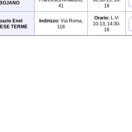
BOJANO
41
18
Orario:
L-V:
pazio Enel
Indirizzo:
Via Roma,
10-13, 14:30-
ESE TERME
118
18