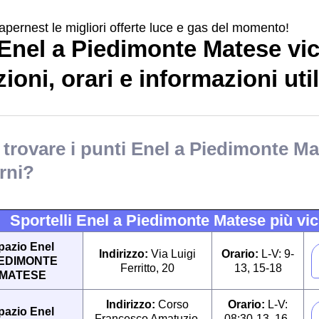
apernest le migliori offerte luce e gas del momento!
Enel a Piedimonte Matese vic
ioni, orari e informazioni util
trovare i punti Enel a Piedimonte Ma
rni?
Sportelli Enel a Piedimonte Matese più vici
pazio Enel
Indirizzo:
Via Luigi
Orario:
L-V: 9-
IEDIMONTE
Ferritto, 20
13, 15-18
MATESE
Indirizzo:
Corso
Orario:
L-V:
pazio Enel
Francesco Amatuzio,
08:30-13, 16-