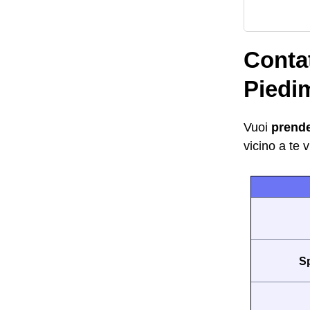
Contat
Piedi
Vuoi
prend
vicino a te 
S