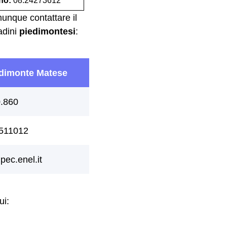
ono:
08.24273612
munque contattare il
adini
piedimontesi
:
ui: