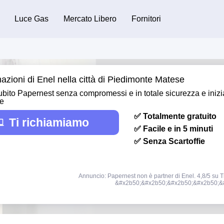
Luce Gas
Mercato Libero
Fornitori
azioni di Enel nella città di Piedimonte Matese
bito Papernest senza compromessi e in totale sicurezza e inizi
re
✅ Totalmente gratuito
Ti richiamiamo
✅ Facile e in 5 minuti
✅ Senza Scartoffie
Annuncio: Papernest non è partner di Enel. 4,8/5 su Tr
&#x2b50;&#x2b50;&#x2b50;&#x2b50;&