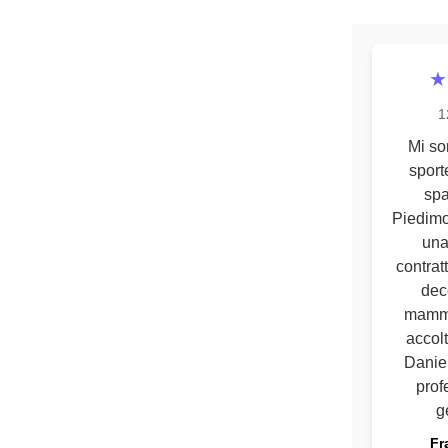
★
1
Mi son
sport
spa
Piedimo
una
contrat
dec
mamma
accolt
Danie
prof
g
Fr