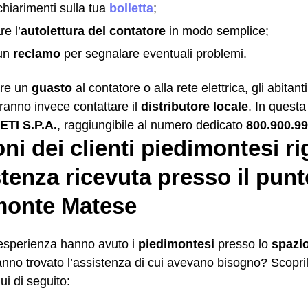
chiarimenti sulla tua
bolletta
;
e l’
autolettura del contatore
in modo semplice;
 un
reclamo
per segnalare eventuali problemi.
are un
guasto
al contatore o alla rete elettrica, gli abitant
anno invece contattare il
distributore locale
. In questa 
TI S.P.A.
, raggiungibile al numero dedicato
800.900.9
ni dei clienti piedimontesi r
stenza ricevuta presso il punt
monte Matese
 esperienza hanno avuto i
piedimontesi
presso lo
spazi
nno trovato l’assistenza di cui avevano bisogno? Scopri
ui di seguito: