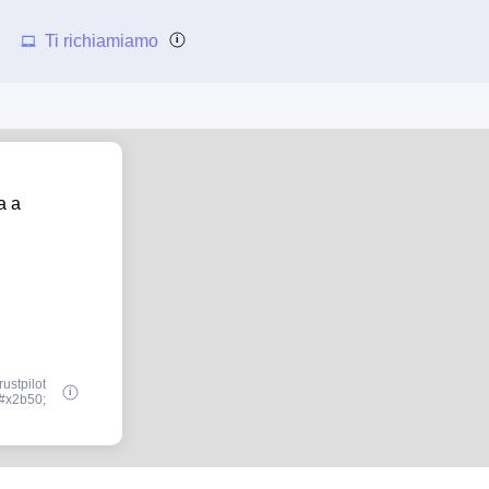
Ti richiamiamo
a a
ustpilot
#x2b50;