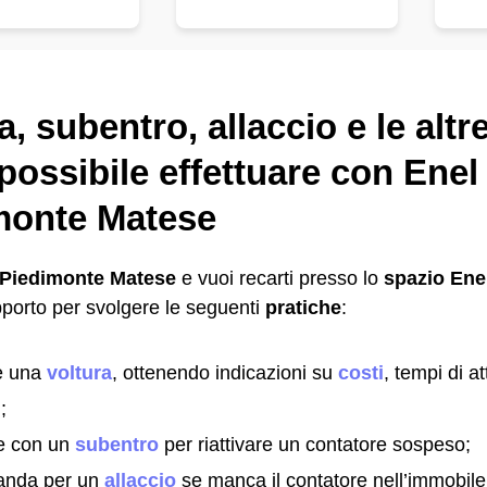
a, subentro, allaccio e le altr
possibile effettuare con Enel
monte Matese
Piedimonte Matese
e vuoi recarti presso lo
spazio Enel
pporto per svolgere le seguenti
pratiche
:
re una
voltura
, ottenendo indicazioni su
costi
, tempi di a
;
e con un
subentro
per riattivare un contatore sospeso;
anda per un
allaccio
se manca il contatore nell’immobile