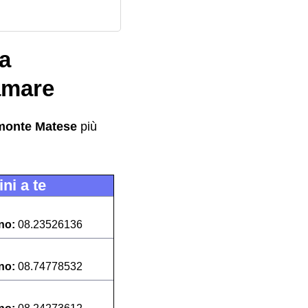
 a
amare
monte Matese
più
ni a te
ono:
08.23526136
ono:
08.74778532