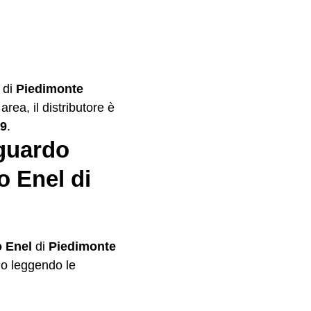
i di
Piedimonte
area, il distributore è
99
.
iguardo
o Enel di
o Enel
di
Piedimonte
lo leggendo le