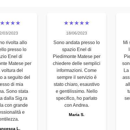
★★★★
★★★★★
2/03/2023
18/06/2023
o rivolta allo
Sono andata presso lo
Mi 
ello presso lo
spazio Enel di
zio Enel di
Piedimonte Matese per
Pi
nte Matese per
chiedere delle semplici
son
 voltura del
informazioni. Come
La
to a seguito del
sempre il servizio è
assi
esso di mia
stato chiaro, esaustivo
al
. Sono stata
e gentilissimo. Nello
t
a dalla Sig.ra
specifico, ho parlato
se
la con grande
con Andrea.
essionalità e
Maria S.
entilezza.
ancesca L.