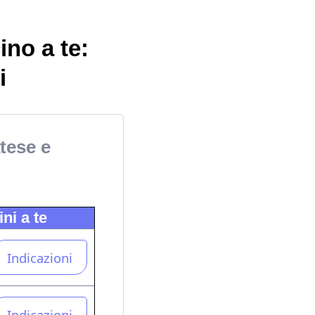
ino a te:
i
tese e
ni a te