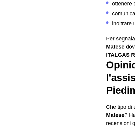
ottenere 
comunicar
inoltrare
Per segnal
Matese
dovr
ITALGAS RE
Opinio
l'assi
Piedi
Che tipo di
Matese
? Ha
recensioni q