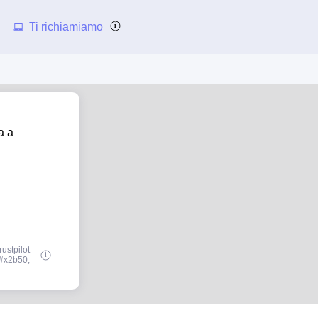
Ti richiamiamo
a a
ustpilot
#x2b50;