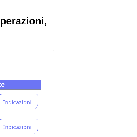
operazioni,
te