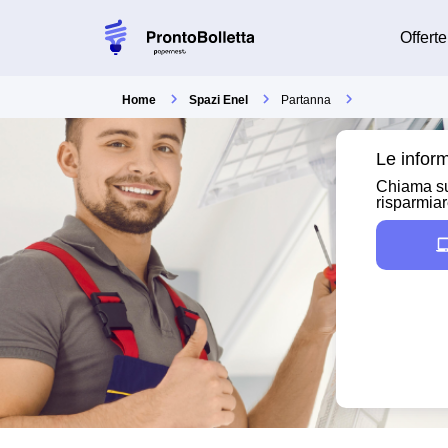
Offerte
Home
Spazi Enel
Partanna
Le inform
Chiama su
risparmia