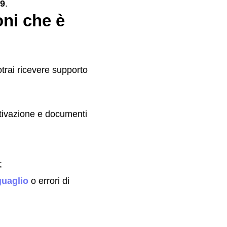
99
.
oni che è
otrai ricevere supporto
ttivazione e documenti
;
uaglio
o errori di