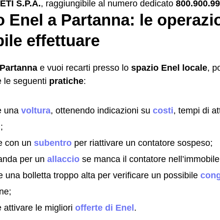
TI S.P.A.
, raggiungibile al numero dedicato
800.900.9
 Enel a Partanna: le operazi
ile effettuare
Partanna
e vuoi recarti presso lo
spazio Enel locale
, p
e le seguenti
pratiche
:
re una
voltura
, ottenendo indicazioni su
costi
, tempi di a
;
e con un
subentro
per riattivare un contatore sospeso;
anda per un
allaccio
se manca il contatore nell’immobile
e una bolletta troppo alta per verificare un possibile
cong
one;
 attivare le migliori
offerte di Enel
.