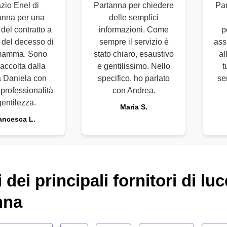
zio Enel di
Partanna per chiedere
Par
anna per una
delle semplici
 del contratto a
informazioni. Come
p
 del decesso di
sempre il servizio è
assi
mamma. Sono
stato chiaro, esaustivo
al
 accolta dalla
e gentilissimo. Nello
t
a Daniela con
specifico, ho parlato
se
professionalità
con Andrea.
gentilezza.
Maria S.
ancesca L.
 dei principali fornitori di lu
nna