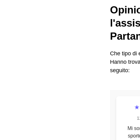
Opinio
l'assi
Parta
Che tipo di
Hanno trovat
seguito:
★
1
Mi son
sport