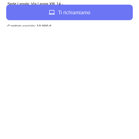
Sede Legale: Via Leone XIII, 14 -
20145 Milano (MI)
Ti richiamiamo
Tel: 02 94756737
Capitale sociale: 10 000 €
Enel in Italia
Enel Roma
Enel Bologna
Enel Milano
Enel Trento
Enel Firenze
Enel Bari
Enel Torino
Enel Venezia
Enel Genova
Enel Napoli
Plenitude in Italia
Plenitude Roma
Plenitude Bologna
Plenitude Milano
Plenitude Napoli
Plenitude Firenze
Plenitude Venezia
Plenitude Torino
Plenitude Trieste