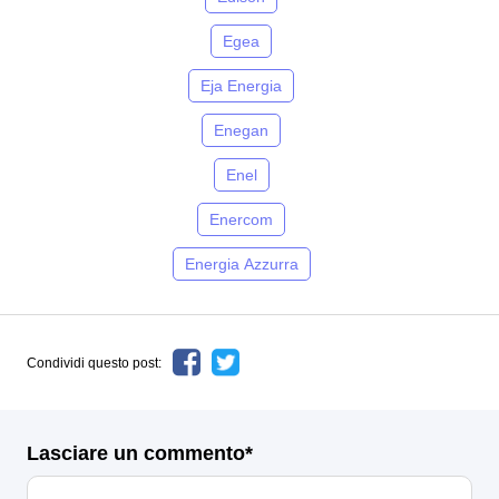
Egea
Eja Energia
Enegan
Enel
Enercom
Energia Azzurra
Condividi questo post:
Lasciare un commento*