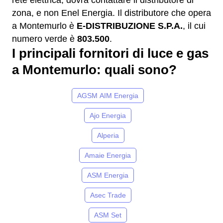
rete elettrica, dovrà contattare il distributore di
zona, e non Enel Energia. Il distributore che opera
a Montemurlo è
E-DISTRIBUZIONE S.P.A.
, il cui
numero verde è
803.500
.
I principali fornitori di luce e gas
a Montemurlo: quali sono?
AGSM AIM Energia
Ajo Energia
Alperia
Amaie Energia
ASM Energia
Asec Trade
ASM Set