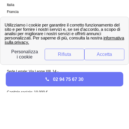
Italia
Francia
Spagna
Regno Unito
Copyright ©
papernest.com 2022 -
Tutti i diritti sono
riservati
Papernest Italia
Sede Legale: Via Leone XIII, 14 -
20145 Milano (MI)
02 94 75 67 30
Tel: 02 94756737
Capitale sociale: 10 000 €
Enel in Italia
Enel Roma
Enel Bologna
Enel Milano
Enel Trento