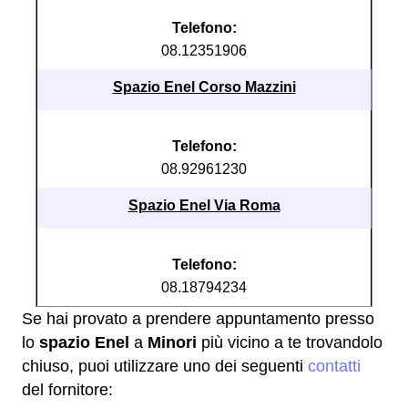
Telefono:
08.12351906
Spazio Enel Corso Mazzini
Telefono:
08.92961230
Spazio Enel Via Roma
Telefono:
08.18794234
Se hai provato a prendere appuntamento presso
lo
spazio Enel
a
Minori
più vicino a te trovandolo
chiuso, puoi utilizzare uno dei seguenti
contatti
del fornitore: