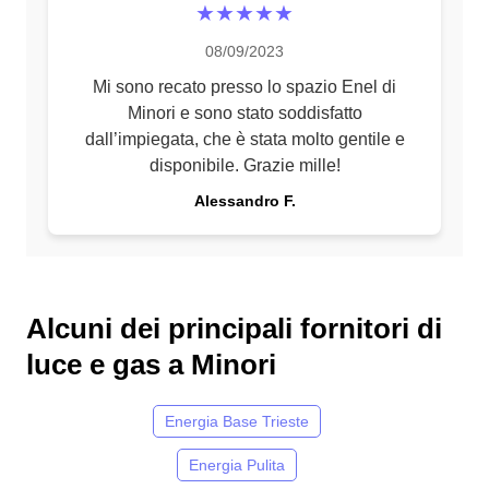
★★★★★
08/09/2023
Mi sono recato presso lo spazio Enel di
Minori e sono stato soddisfatto
dall’impiegata, che è stata molto gentile e
disponibile. Grazie mille!
Alessandro F.
Alcuni dei principali fornitori di
luce e gas a Minori
Energia Base Trieste
Energia Pulita