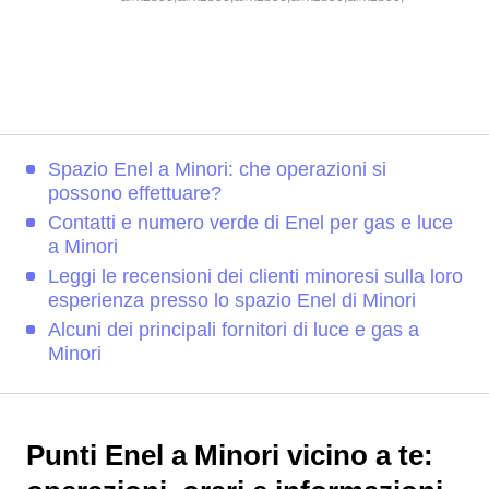
Spazio Enel a Minori: che operazioni si
possono effettuare?
Contatti e numero verde di Enel per gas e luce
a Minori
Leggi le recensioni dei clienti minoresi sulla loro
esperienza presso lo spazio Enel di Minori
Alcuni dei principali fornitori di luce e gas a
Minori
Punti Enel a Minori vicino a te: