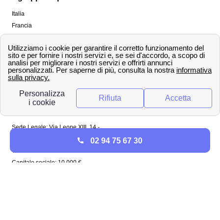
Italia
Francia
Spagna
Regno Unito
Copyright ©
papernest.com 2022 -
Tutti i diritti sono
riservati
Papernest Italia
Sede Legale: Via Leone XIII, 14 -
20145 Milano (MI)
02 94 75 67 30
Tel: 02 94756737
Capitale sociale: 10 000 €
Enel in Italia
Enel Roma
Enel Bologna