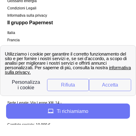
Glossario energia
Condizioni Legali
Informativa sulla privacy
Il gruppo Papernest
Italia
Francia
Spagna
Regno Unito
Copyright ©
papernest.com 2022 -
Tutti i diritti sono
riservati
Papernest Italia
Sede Legale: Via Leone XIII, 14 -
20145 Milano (MI)
Ti richiamiamo
Tel: 02 94756737
Capitale sociale: 10 000 €