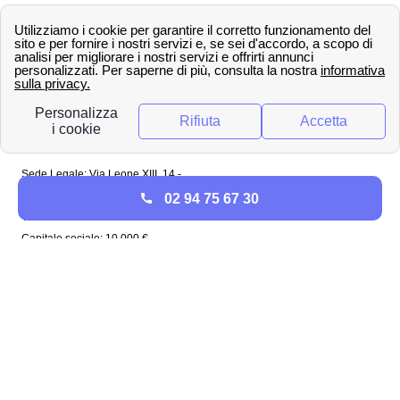
Spagna
Regno Unito
Copyright ©
papernest.com 2022 -
Tutti i diritti sono
riservati
Papernest Italia
Sede Legale: Via Leone XIII, 14 -
20145 Milano (MI)
02 94 75 67 30
Tel: 02 94756737
Capitale sociale: 10 000 €
Enel in Italia
Enel Roma
Enel Bologna
Enel Milano
Enel Trento
Enel Firenze
Enel Bari
Enel Torino
Enel Venezia