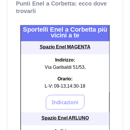
Punti Enel a Corbetta: ecco dove
trovarli
Sportelli Enel a Corbetta più
vicini a te
Spazio Enel MAGENTA
Indirizzo:
Via Garibaldi 51/53,
Orario:
L-V: 09-13,14:30-18
Spazio Enel ARLUNO