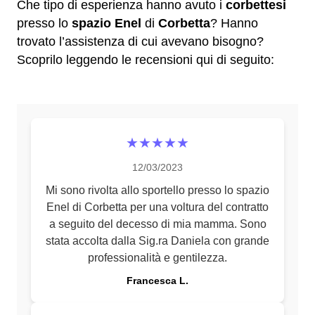
Che tipo di esperienza hanno avuto i
corbettesi
presso lo
spazio Enel
di
Corbetta
? Hanno
trovato l’assistenza di cui avevano bisogno?
Scoprilo leggendo le recensioni qui di seguito:
★★★★★
12/03/2023
Mi sono rivolta allo sportello presso lo spazio
Enel di Corbetta per una voltura del contratto
a seguito del decesso di mia mamma. Sono
stata accolta dalla Sig.ra Daniela con grande
professionalità e gentilezza.
Francesca L.