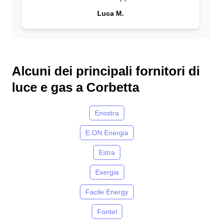
Luca M.
Alcuni dei principali fornitori di
luce e gas a Corbetta
Enostra
E.ON Energia
Estra
Exergia
Facile Energy
Fontel