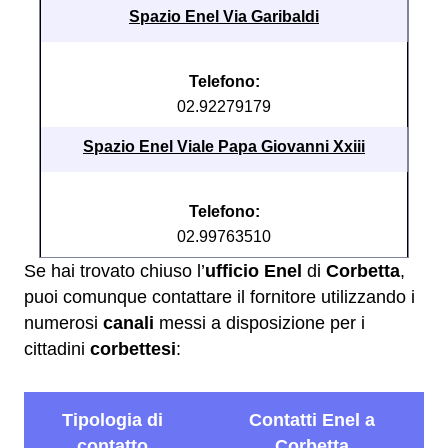
Spazio Enel Via Garibaldi
Telefono:
02.92279179
Spazio Enel Viale Papa Giovanni Xxiii
Telefono:
02.99763510
Se hai trovato chiuso l’
ufficio Enel
di
Corbetta
,
puoi comunque contattare il fornitore utilizzando i
numerosi
canali
messi a disposizione per i
cittadini
corbettesi
: