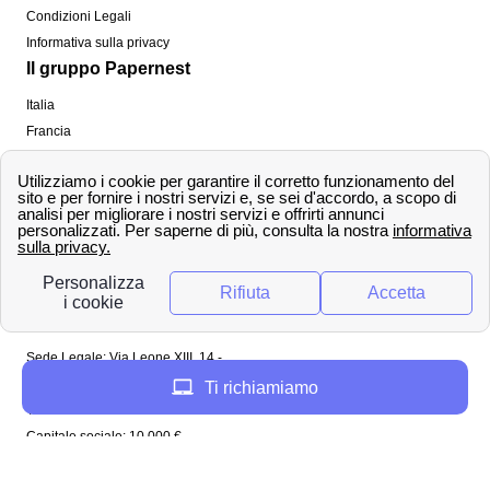
Condizioni Legali
Informativa sulla privacy
Il gruppo Papernest
Italia
Francia
Spagna
Regno Unito
Copyright ©
papernest.com 2022 -
Tutti i diritti sono
riservati
Papernest Italia
Sede Legale: Via Leone XIII, 14 -
20145 Milano (MI)
Ti richiamiamo
Tel: 02 94756737
Capitale sociale: 10 000 €