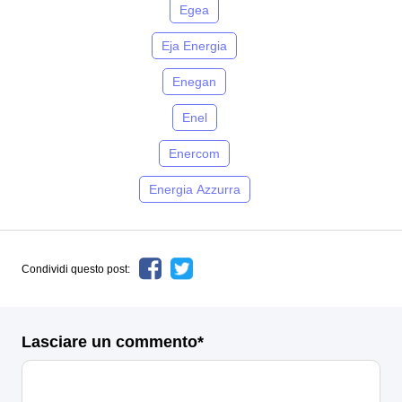
Egea
Eja Energia
Enegan
Enel
Enercom
Energia Azzurra
Condividi questo post:
Lasciare un commento*