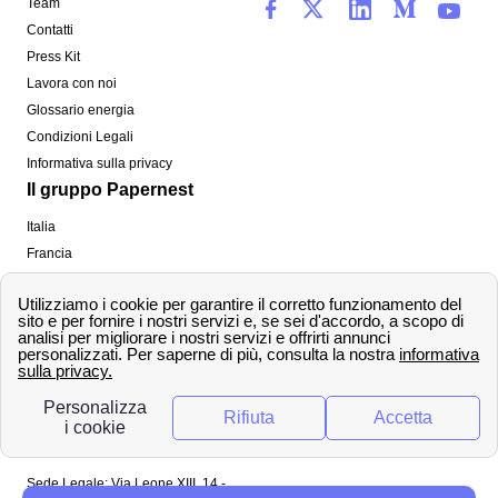
Team
Contatti
Press Kit
Lavora con noi
Glossario energia
Condizioni Legali
Informativa sulla privacy
Il gruppo Papernest
Italia
Francia
Spagna
Regno Unito
Copyright ©
papernest.com 2022 -
Tutti i diritti sono
riservati
Papernest Italia
Sede Legale: Via Leone XIII, 14 -