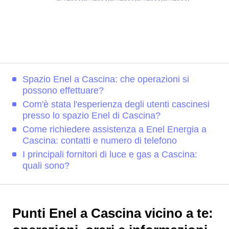
Spazio Enel a Cascina: che operazioni si
possono effettuare?
Com'è stata l'esperienza degli utenti cascinesi
presso lo spazio Enel di Cascina?
Come richiedere assistenza a Enel Energia a
Cascina: contatti e numero di telefono
I principali fornitori di luce e gas a Cascina:
quali sono?
Punti Enel a Cascina vicino a te: