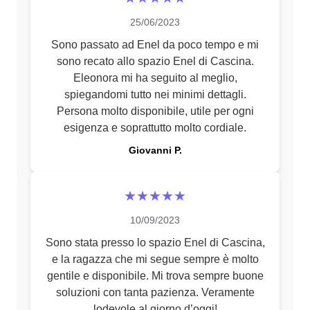
25/06/2023
Sono passato ad Enel da poco tempo e mi
sono recato allo spazio Enel di Cascina.
Eleonora mi ha seguito al meglio,
spiegandomi tutto nei minimi dettagli.
Persona molto disponibile, utile per ogni
esigenza e soprattutto molto cordiale.
Giovanni P.
★★★★★
10/09/2023
Sono stata presso lo spazio Enel di Cascina,
e la ragazza che mi segue sempre è molto
gentile e disponibile. Mi trova sempre buone
soluzioni con tanta pazienza. Veramente
lodevole al giorno d’oggi!