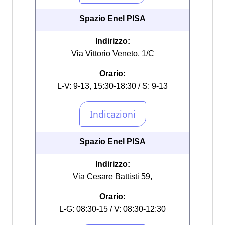
Spazio Enel PISA
Indirizzo:
Via Vittorio Veneto, 1/C
Orario:
L-V: 9-13, 15:30-18:30 / S: 9-13
Spazio Enel PISA
Indirizzo:
Via Cesare Battisti 59,
Orario:
L-G: 08:30-15 / V: 08:30-12:30