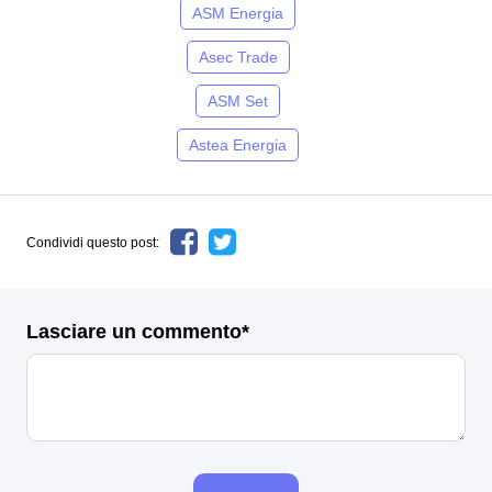
ASM Energia
Asec Trade
ASM Set
Astea Energia
Condividi questo post:
Lasciare un commento*