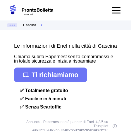
Cascina
Le informazioni di Enel nella città di Cascina
Chiama subito Papernest senza compromessi e
in totale sicurezza e inizia a risparmiare
Ti richiamiamo
✅ Totalmente gratuito
✅ Facile e in 5 minuti
✅ Senza Scartoffie
Annuncio: Papernest non è partner di Enel. 4,8/5 su
Trustpilot
&#x2b50;&#x2b50;&#x2b50;&#x2b50;&#x2b50;