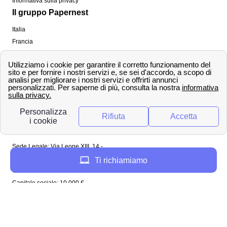
Informativa sulla privacy
Il gruppo Papernest
Italia
Francia
Spagna
Regno Unito
Copyright ©
papernest.com 2022 -
Tutti i diritti sono
riservati
Papernest Italia
Sede Legale: Via Leone XIII, 14 -
20145 Milano (MI)
Ti richiamiamo
Tel: 02 94756737
Capitale sociale: 10 000 €
Enel in Italia