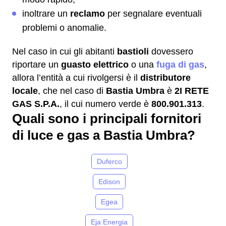
inoltrare un
reclamo
per segnalare eventuali
problemi o anomalie.
Nel caso in cui gli abitanti
bastioli
dovessero
riportare un
guasto elettrico
o una
fuga di gas
,
allora l’entità a cui rivolgersi è il
distributore
locale
, che nel caso di
Bastia Umbra
è
2I RETE
GAS S.P.A.
, il cui numero verde è
800.901.313
.
Quali sono i principali fornitori
di luce e gas a Bastia Umbra?
Duferco
Edison
Egea
Eja Energia