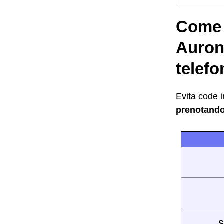
Come 
Auron
telefo
Evita code i
prenotand
S