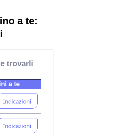
no a te:
i
 trovarli
ni a te