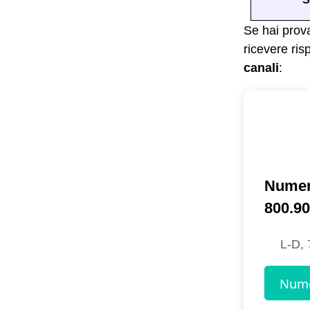
Se hai prov
ricevere ris
canali
: