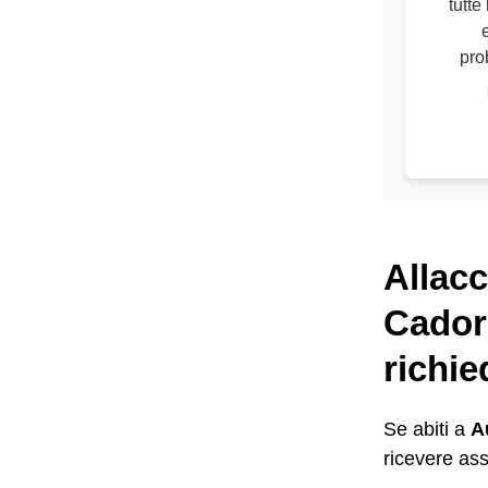
tutte 
pro
Allacc
Cadore
richie
Se abiti a
A
ricevere as