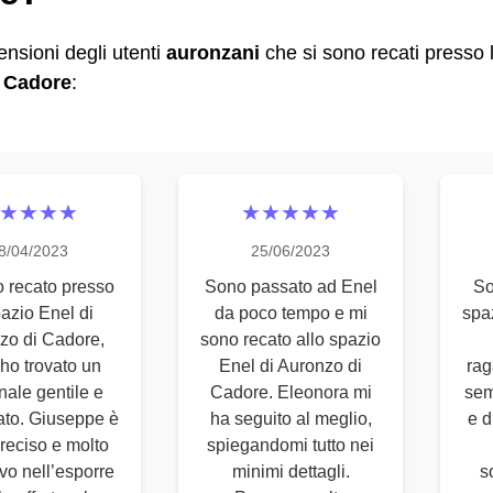
ensioni degli utenti
auronzani
che si sono recati presso 
 Cadore
:
★★★★
★★★★★
8/04/2023
25/06/2023
 recato presso
Sono passato ad Enel
So
pazio Enel di
da poco tempo e mi
spa
zo di Cadore,
sono recato allo spazio
ho trovato un
Enel di Auronzo di
rag
nale gentile e
Cadore. Eleonora mi
sem
cato. Giuseppe è
ha seguito al meglio,
e d
preciso e molto
spiegandomi tutto nei
vo nell’esporre
minimi dettagli.
s