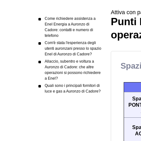
Attiva con p
Punti 
Come richiedere assistenza a
Enel Energia a Auronzo di
Cadore: contatti e numero di
operaz
telefono
Com'è stata l'esperienza degli
utenti auronzani presso lo spazio
Enel di Auronzo di Cadore?
Allaccio, subentro e voltura a
Spazi
Auronzo di Cadore: che altre
operazioni si possono richiedere
a Enel?
Quali sono i principali fornitori di
luce e gas a Auronzo di Cadore?
Spa
PON
Spa
A