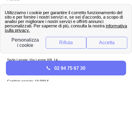
Spagna
Regno Unito
Copyright ©
papernest.com 2022 -
Tutti i diritti sono
riservati
Papernest Italia
Sede Legale: Via Leone XIII, 14 -
20145 Milano (MI)
02 94 75 67 30
Tel: 02 94756737
Capitale sociale: 10 000 €
Enel in Italia
Enel Roma
Enel Bologna
Enel Milano
Enel Trento
Enel Firenze
Enel Bari
Enel Torino
Enel Venezia