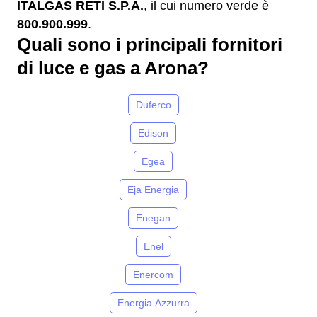
ITALGAS RETI S.P.A.
, il cui numero verde è
800.900.999
.
Quali sono i principali fornitori
di luce e gas a Arona?
Duferco
Edison
Egea
Eja Energia
Enegan
Enel
Enercom
Energia Azzurra