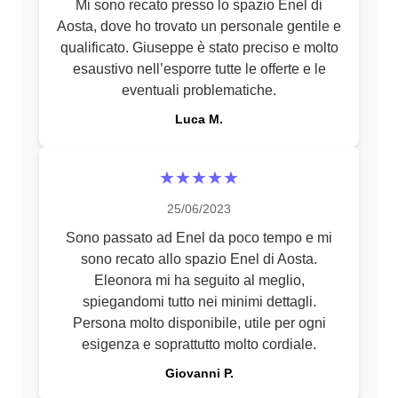
Mi sono recato presso lo spazio Enel di
Aosta, dove ho trovato un personale gentile e
qualificato. Giuseppe è stato preciso e molto
esaustivo nell’esporre tutte le offerte e le
eventuali problematiche.
Luca M.
★★★★★
25/06/2023
Sono passato ad Enel da poco tempo e mi
sono recato allo spazio Enel di Aosta.
Eleonora mi ha seguito al meglio,
spiegandomi tutto nei minimi dettagli.
Persona molto disponibile, utile per ogni
esigenza e soprattutto molto cordiale.
Giovanni P.