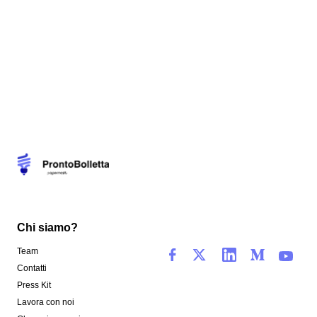
Chi siamo?
Team
Contatti
Press Kit
Lavora con noi